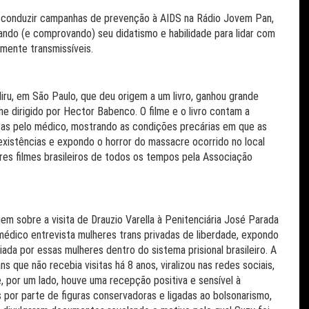
o conduzir campanhas de prevenção à AIDS na Rádio Jovem Pan,
ando (e comprovando) seu didatismo e habilidade para lidar com
mente transmissíveis.
iru, em São Paulo, que deu origem a um livro, ganhou grande
e dirigido por Hector Babenco. O filme e o livro contam a
eitas pelo médico, mostrando as condições precárias em que as
xistências e expondo o horror do massacre ocorrido no local
res filmes brasileiros de todos os tempos pela Associação
m sobre a visita de Drauzio Varella à Penitenciária José Parada
édico entrevista mulheres trans privadas de liberdade, expondo
ada por essas mulheres dentro do sistema prisional brasileiro. A
s que não recebia visitas há 8 anos, viralizou nas redes sociais,
e, por um lado, houve uma recepção positiva e sensível à
 por parte de figuras conservadoras e ligadas ao bolsonarismo,