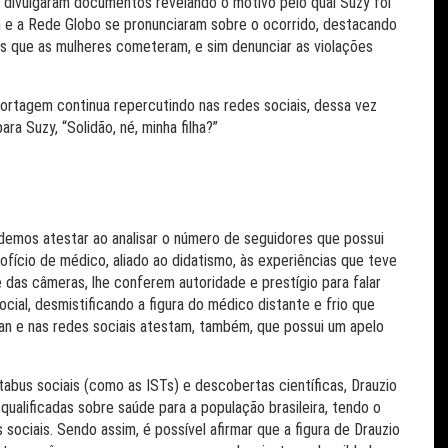
 divulgaram documentos revelando o motivo pelo qual Suzy foi
la e a Rede Globo se pronunciaram sobre o ocorrido, destacando
es que as mulheres cometeram, e sim denunciar as violações
ortagem continua repercutindo nas redes sociais, dessa vez
ara Suzy, “Solidão, né, minha filha?”
odemos atestar ao analisar o número de seguidores que possui
u ofício de médico, aliado ao didatismo, às experiências que teve
 das câmeras, lhe conferem autoridade e prestígio para falar
ial, desmistificando a figura do médico distante e frio que
 e nas redes sociais atestam, também, que possui um apelo
abus sociais (como as ISTs) e descobertas científicas, Drauzio
qualificadas sobre saúde para a população brasileira, tendo o
ciais. Sendo assim, é possível afirmar que a figura de Drauzio