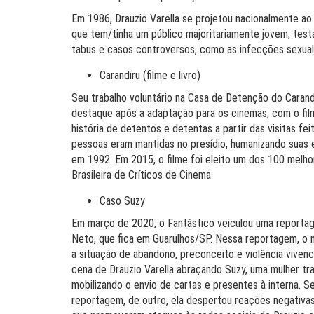
Em 1986, Drauzio Varella se projetou nacionalmente a
que tem/tinha um público majoritariamente jovem, test
tabus e casos controversos, como as infecções sexual
Carandiru (filme e livro)
Seu trabalho voluntário na Casa de Detenção do Carand
destaque após a adaptação para os cinemas, com o film
história de detentos e detentas a partir das visitas f
pessoas eram mantidas no presídio, humanizando suas e
em 1992. Em 2015, o filme foi eleito um dos 100 melho
Brasileira de Críticos de Cinema.
Caso Suzy
Em março de 2020, o Fantástico veiculou uma reportage
Neto, que fica em Guarulhos/SP. Nessa reportagem, o m
a situação de abandono, preconceito e violência vivenci
cena de Drauzio Varella abraçando Suzy, uma mulher tran
mobilizando o envio de cartas e presentes à interna. S
reportagem, de outro, ela despertou reações negativas