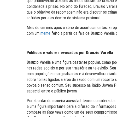
que promoveram ataques às redes sociais de Drauzio e
condenada à prisão. No olho do furacão, Drauzio Varel
que o objetivo da reportagem não era discutir os crim
sofridas por elas dentro do sistema prisional.
Mais de um mês após a série de acontecimentos, a rep
com um
meme
feito a partir da fala de Drauzio Varella p
Públicos e valores evocados por Drauzio Varella
Drauzio Varella é uma figura bastante popular, como p
nas redes sociais e por sua trajetória na televisão. Se
com populações marginalizadas e à desenvoltura diante
sobre temas ligados à área da saúde com um recorte soc
povoa o senso comum. Seu sucesso na Rádio Jovem Pan
especial entre o público jovem.
Por abordar de maneira acessível temas considerados t
é uma figura importante para a difusão de informações 
combate às
fake news
como um de seus compromissos so