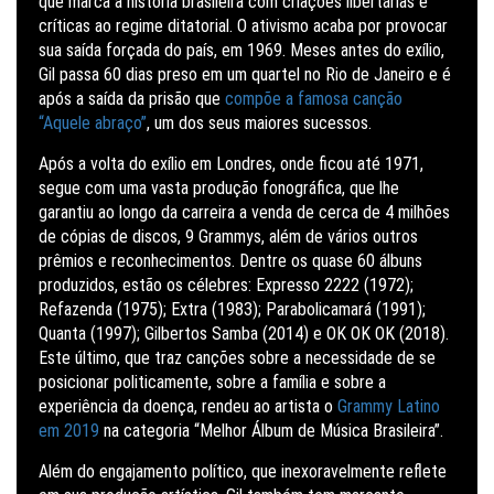
que marca a história brasileira com criações libertárias e
críticas ao regime ditatorial. O ativismo acaba por provocar
sua saída forçada do país, em 1969. Meses antes do exílio,
Gil passa 60 dias preso em um quartel no Rio de Janeiro e é
após a saída da prisão que
compõe a famosa canção
“Aquele abraço”
, um dos seus maiores sucessos.
Após a volta do exílio em Londres, onde ficou até 1971,
segue com uma vasta produção fonográfica, que lhe
garantiu ao longo da carreira a venda de cerca de 4 milhões
de cópias de discos, 9 Grammys, além de vários outros
prêmios e reconhecimentos. Dentre os quase 60 álbuns
produzidos, estão os célebres: Expresso 2222 (1972);
Refazenda (1975); Extra (1983); Parabolicamará (1991);
Quanta (1997); Gilbertos Samba (2014) e OK OK OK (2018).
Este último, que traz canções sobre a necessidade de se
posicionar politicamente, sobre a família e sobre a
experiência da doença, rendeu ao artista o
Grammy Latino
em 2019
na categoria “Melhor Álbum de Música Brasileira”.
Além do engajamento político, que inexoravelmente reflete