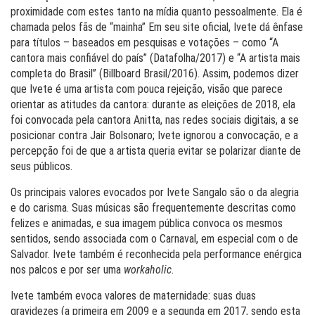
proximidade com estes tanto na mídia quanto pessoalmente. Ela é
chamada pelos fãs de “mainha” Em seu site oficial, Ivete dá ênfase
para títulos – baseados em pesquisas e votações – como “A
cantora mais confiável do país” (Datafolha/2017) e “A artista mais
completa do Brasil” (Billboard Brasil/2016). Assim, podemos dizer
que Ivete é uma artista com pouca rejeição, visão que parece
orientar as atitudes da cantora: durante as eleições de 2018, ela
foi convocada pela cantora Anitta, nas redes sociais digitais, a se
posicionar contra Jair Bolsonaro; Ivete ignorou a convocação, e a
percepção foi de que a artista queria evitar se polarizar diante de
seus públicos.
Os principais valores evocados por Ivete Sangalo são o da alegria
e do carisma. Suas músicas são frequentemente descritas como
felizes e animadas, e sua imagem pública convoca os mesmos
sentidos, sendo associada com o Carnaval, em especial com o de
Salvador. Ivete também é reconhecida pela performance enérgica
nos palcos e por ser uma
workaholic
.
Ivete também evoca valores de maternidade: suas duas
gravidezes (a primeira em 2009 e a segunda em 2017, sendo esta