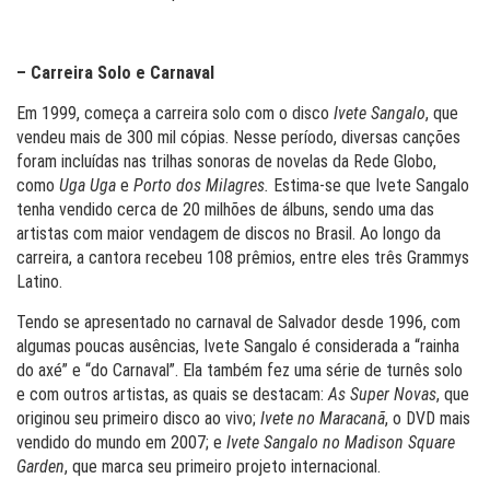
– Carreira Solo e Carnaval
Em 1999, começa a carreira solo com o disco
Ivete Sangalo
, que
vendeu mais de 300 mil cópias. Nesse período, diversas canções
foram incluídas nas trilhas sonoras de novelas da Rede Globo,
como
Uga Uga
e
Porto dos Milagres.
Estima-se que Ivete Sangalo
tenha vendido cerca de 20 milhões de álbuns, sendo uma das
artistas com maior vendagem de discos no Brasil. Ao longo da
carreira, a cantora recebeu 108 prêmios, entre eles três Grammys
Latino.
Tendo se apresentado no carnaval de Salvador desde 1996, com
algumas poucas ausências, Ivete Sangalo é considerada a “rainha
do axé” e “do Carnaval”. Ela também fez uma série de turnês solo
e com outros artistas, as quais se destacam:
As Super Novas
, que
originou seu primeiro disco ao vivo;
Ivete no Maracanã
, o DVD mais
vendido do mundo em 2007; e
Ivete Sangalo no Madison Square
Garden
, que marca seu primeiro projeto internacional.