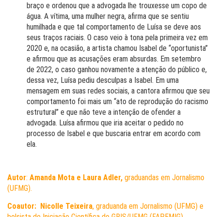
braço e ordenou que a advogada lhe trouxesse um copo de
água. A vítima, uma mulher negra, afirma que se sentiu
humilhada e que tal comportamento de Luísa se deve aos
seus traços raciais. O caso veio à tona pela primeira vez em
2020 e, na ocasião, a artista chamou Isabel de “oportunista”
e afirmou que as acusações eram absurdas. Em setembro
de 2022, o caso ganhou novamente a atenção do público e,
dessa vez, Luísa pediu desculpas a Isabel. Em uma
mensagem em suas redes sociais, a cantora afirmou que seu
comportamento foi mais um “ato de reprodução do racismo
estrutural” e que não teve a intenção de ofender a
advogada. Luísa afirmou que iria aceitar o pedido no
processo de Isabel e que buscaria entrar em acordo com
ela.
Autor
:
Amanda Mota e Laura Adler
,
graduandas em Jornalismo
(UFMG).
Coautor: Nicolle Teixeira
, graduanda em Jornalismo (UFMG) e
bolsista de Iniciação Científica do GRIS/UFMG (FAPEMIG).