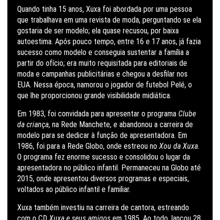
Quando tinha 15 anos, Xuxa foi abordada por uma pessoa
que trabalhava em uma revista de moda, perguntando se ela
gostaria de ser modelo; ela quase recusou, por baixa
autoestima. Após pouco tempo, entre 16 e 17 anos, já fazia
sucesso como modelo e conseguia sustentar a família a
partir do ofício; era muito requisitada para editoriais de
moda e campanhas publicitárias e chegou a desfilar nos
EUA. Nessa época, namorou o jogador de futebol Pelé, o
que lhe proporcionou grande visibilidade midiática.
Em 1983, foi convidada para apresentar o programa
Clube
da criança
, na Rede Manchete, e abandonou a carreira de
modelo para se dedicar à função de apresentadora. Em
1986, foi para a Rede Globo, onde estreou no
Xou da Xuxa
.
O programa fez enorme sucesso e consolidou o lugar da
apresentadora no público infantil. Permaneceu na Globo até
2015, onde apresentou diversos programas e especiais,
voltados ao público infantil e familiar.
Xuxa também investiu na carreira de cantora, estreando
com o CD
Xuxa e seus amigos
em 1985. Ao todo, lançou 28