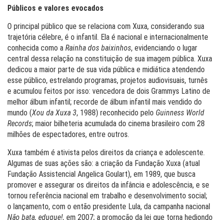
Públicos e valores evocados
O principal público que se relaciona com Xuxa, considerando sua
trajetória célebre, é o infantil. Ela é nacional e internacionalmente
conhecida como a
Rainha dos baixinhos
, evidenciando o lugar
central dessa relação na constituição de sua imagem pública. Xuxa
dedicou a maior parte de sua vida pública e midiática atendendo
esse público, estrelando programas, projetos audiovisuais, turnês
e acumulou feitos por isso: vencedora de dois Grammys Latino de
melhor álbum infantil; recorde de álbum infantil mais vendido do
mundo (
Xou da Xuxa 3
, 1988) reconhecido pelo
Guinness World
Records
; maior bilheteria acumulada do cinema brasileiro com 28
milhões de espectadores, entre outros.
Xuxa também é ativista pelos direitos da criança e adolescente.
Algumas de suas ações são: a criação da Fundação Xuxa (atual
Fundação Assistencial Angelica Goulart), em 1989, que busca
promover e assegurar os direitos da infância e adolescência, e se
tornou referência nacional em trabalho e desenvolvimento social;
o lançamento, com o então presidente Lula, da campanha nacional
Não bata, eduque!,
em 2007; a promoção da lei que torna hediondo