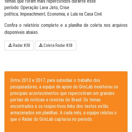
temas que foram mais repercutidos durante esse
período: Operação Lava Jato; Crise
política; Impeachment; Economia; e Lula na Casa Civil.
Confira o relatório completo e a planilha de coleta nos arquivos
disponíveis abaixo.
Radar #38
Coleta Radar #38
Entre 2013 e 2017, para subsidiar o trabalho dos
pesquisadores, a equipe de apoio do GrisLab monitorou os
principais acontecimentos que repercutiram em grandes
portais de notícias e revistas do Brasil. Os temas
encontrados e os respectivos links dos textos estão
armazenados em planilhas. A cada mês, a equipe relatou o
que o Radar do GrisLab capturou no período.