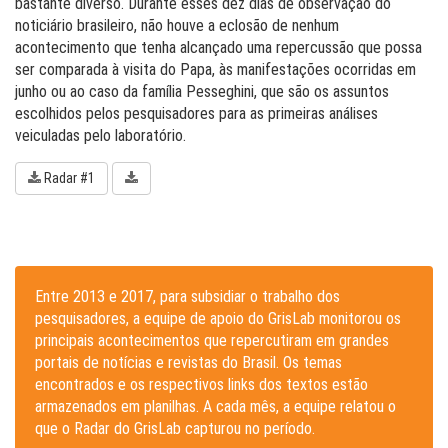
bastante diverso. Durante esses dez dias de observação do
noticiário brasileiro, não houve a eclosão de nenhum
acontecimento que tenha alcançado uma repercussão que possa
ser comparada à visita do Papa, às manifestações ocorridas em
junho ou ao caso da família Pesseghini, que são os assuntos
escolhidos pelos pesquisadores para as primeiras análises
veiculadas pelo laboratório.
Radar #1
Entre 2013 e 2017, para subsidiar o trabalho dos
pesquisadores, a equipe de apoio do GrisLab monitorou os
principais acontecimentos que repercutiram em grandes
portais de notícias e revistas do Brasil. Os temas
encontrados e os respectivos links dos textos estão
armazenados em planilhas. A cada mês, a equipe relatou o
que o Radar do GrisLab capturou no período.