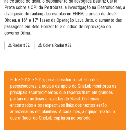
na cotação do dólar, o depoimento da advogada Beatriz Catta
Preta sobre a CPI da Petrobras, a investigação na Eletronuclear, a
divulgação do ranking das escolas no ENEM, a prisão de José
Dirceu, a 16ª e 17ª fases da Operação Lava Jato, o aumento das
passagens em Belo Horizonte e o índice de reprovação do
governo Dilma.
Radar #32
Coleta Radar #32
Entre 2013 e 2017, para subsidiar o trabalho dos
pesquisadores, a equipe de apoio do GrisLab monitorou os
principais acontecimentos que repercutiram em grandes
portais de notícias e revistas do Brasil. Os temas
encontrados e os respectivos links dos textos estão
armazenados em planilhas. A cada mês, a equipe relatou o
que o Radar do GrisLab capturou no período.