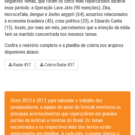
seguintes temas, que foram os cinco mais repercutidos durante
esse período: a Operação Lava Jato (90 menções); Zika,
microcefalia, dengue e
Aedes aegypti
(64); assuntos relacionados
à economia brasileira (45); crise política (33); e Eduardo Cunha
(15). Assim, por mais um mês, percebemos que a atenção da mídia
tem se mantido concentrada nos mesmos temas.
Confira o relatório completo e a planilha de coleta nos arquivos
disponíveis abaixo.
Radar #37
Coleta Radar #37
Entre 2013 e 2017, para subsidiar o trabalho dos
pesquisadores, a equipe de apoio do GrisLab monitorou os
principais acontecimentos que repercutiram em grandes
portais de notícias e revistas do Brasil. Os temas
encontrados e os respectivos links dos textos estão
armazenados em planilhas. A cada mês, a equipe relatou o