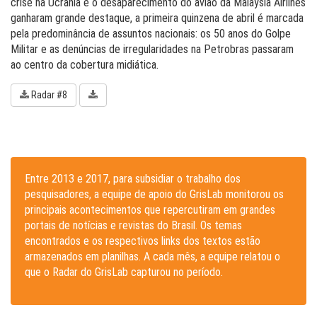
crise na Ucrânia e o desaparecimento do avião da Malaysia Airlines
ganharam grande destaque, a primeira quinzena de abril é marcada
pela predominância de assuntos nacionais: os 50 anos do Golpe
Militar e as denúncias de irregularidades na Petrobras passaram
ao centro da cobertura midiática.
Radar #8
Entre 2013 e 2017, para subsidiar o trabalho dos
pesquisadores, a equipe de apoio do GrisLab monitorou os
principais acontecimentos que repercutiram em grandes
portais de notícias e revistas do Brasil. Os temas
encontrados e os respectivos links dos textos estão
armazenados em planilhas. A cada mês, a equipe relatou o
que o Radar do GrisLab capturou no período.