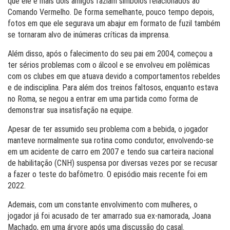
que ele e mais dois amigos faziam símbolos relacionados ao
Comando Vermelho. De forma semelhante, pouco tempo depois,
fotos em que ele segurava um abajur em formato de fuzil também
se tornaram alvo de inúmeras críticas da imprensa.
Além disso, após o falecimento do seu pai em 2004, começou a
ter sérios problemas com o álcool e se envolveu em polêmicas
com os clubes em que atuava devido a comportamentos rebeldes
e de indisciplina. Para além dos treinos faltosos, enquanto estava
no Roma, se negou a entrar em uma partida como forma de
demonstrar sua insatisfação na equipe.
Apesar de ter assumido seu problema com a bebida, o jogador
manteve normalmente sua rotina como condutor, envolvendo-se
em um acidente de carro em 2007 e tendo sua carteira nacional
de habilitação (CNH) suspensa por diversas vezes por se recusar
a fazer o teste do bafômetro. O episódio mais recente foi em
2022.
Ademais, com um constante envolvimento com mulheres, o
jogador já foi acusado de ter amarrado sua ex-namorada, Joana
Machado, em uma árvore após uma discussão do casal.