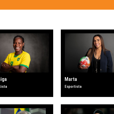
iga
Marta
tista
Esportista