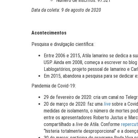
Número de inscritos: 97.321
Data da coleta: 9 de agosto de 2020
Acontecimentos
Pesquisa e divulgação científica:
Entre 2006 e 2015, Atila Iamarino se dedica a s
USP. Ainda em 2008, começa a escrever no blog 
Lablogatórios, projeto pessoal de Iamarino e Car
Em 2015, abandona a pesquisa para se dedicar ex
Pandemia de Covid-19:
29 de fevereiro de 2020: cria um canal no Teleg
20 de março de 2020: faz uma
live
sobre a Covid-
medidas de isolamento, o número de mortes pode
entre os apresentadores Roberto Justus e Mar
compartilhado a
live
de Atila. Conforme
repercut
“histeria totalmente desproporcional” e a doença
30 de março: participa do programa Roda Viva pa