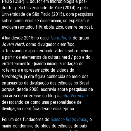
Paulo (USP). É doutor em microbiologia e pós-
doutor pela Universidade de Yale (2014) e pela
Universidade de São Paulo (2015), com pesquisas
sobre como vírus se disseminam, se espalham e
evoluem (estudou HIV, ebola, zica, dentre outros).
Atua desde 2015 no canal
Nerdologia
, do grupo
Jovem Nerd
, como divulgador científico,
roteirizando e apresentando vídeos sobre ciência
a partir de elementos da cultura nerd / pop e do
entretenimento. Quando iniciou a redação de
roteiros e a apresentação de vídeos do
Nerdologia
, já era figura conhecida no meio dos
entusiastas da divulgação das ciências no Brasil
porque, desde 2008, escrevia sobre pesquisas de
sua área de interesse no blog
Rainha Vermelha
,
destacando-se como uma personalidade de
divulgação científica desde essa época.
Foi um dos fundadores do
Science Blogs Brasil
, o
maior condomínio de blogs de ciências do país