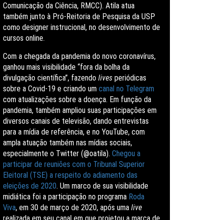
Comunicação da Ciência, RMCC). Atila atua
também junto à Pró-Reitoria de Pesquisa da USP
como designer instrucional, no desenvolvimento de
cursos online.
Com a chegada da pandemia do novo coronavírus,
ganhou mais visibilidade “fora da bolha da
divulgação científica”, fazendo
lives
periódicas
sobre a Covid-19 e criando um
canal no Telegram
com atualizações sobre a doença. Em função da
pandemia, também ampliou suas participações em
diversos canais de televisão, dando entrevistas
para a mídia de referência, e no YouTube, com
ampla atuação também nas mídias sociais,
especialmente o Twitter (@oatila).
Chegou a
participar de reuniões com o Tribunal Superior
Eleitoral (TSE) a respeito do adiamento das
eleições de 2020
. Um marco de sua visibilidade
midiática foi a participação no programa
Roda
Viva
, em 30 de março de 2020, após uma
live
realizada em seu canal em que projetou a marca de