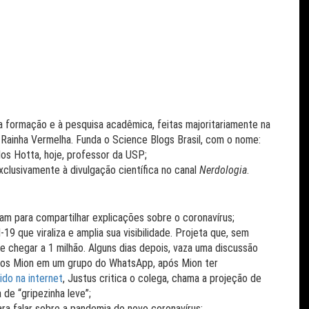
ua formação e à pesquisa acadêmica, feitas majoritariamente na
Rainha Vermelha. Funda o Science Blogs Brasil, com o nome:
los Hotta, hoje, professor da USP;
clusivamente à divulgação científica no canal
Nerdologia
.
ram para compartilhar explicações sobre o coronavírus;
19 que viraliza e amplia sua visibilidade. Projeta que, sem
 chegar a 1 milhão. Alguns dias depois, vaza uma discussão
cos Mion em um grupo do WhatsApp, após Mion ter
ido na internet
, Justus critica o colega, chama a projeção de
 de “gripezinha leve”;
ra falar sobre a pandemia do novo coronavírus;