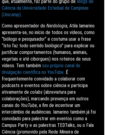
que, atualmente, faz parte do grupo de
Blogs de
Ciência da Universidade Estadual de Campinas
(Unicamp)
.
Como apresentador do
Nerdologia
, Atila Iamarino
apresenta-se, no início de todos os vídeos, como
“biólogo e pesquisador” e costuma usar a frase
“Isto faz todo sentido biológico” para explicar ou
justificar comportamentos (humanos, animais,
vegetais e até ciborgues) nos roteiros de seus
vídeos. Tem também
seu próprio canal de
divulgação científica no YouTube
. É
frequentemente convidado a colaborar com
podcasts e eventos sobre ciência e participa
ativamente de
colabs
(abreviatura para
colaborações), marcando presença em outros
canais do
YouTube
, a fim de incentivar um
intercâmbio de audiências. Iamarino também já foi
convidado para palestrar em eventos como a
Campus Party e as palestras TEDTalks, ou o Fala
Ciência (promovido pela Rede Mineira de