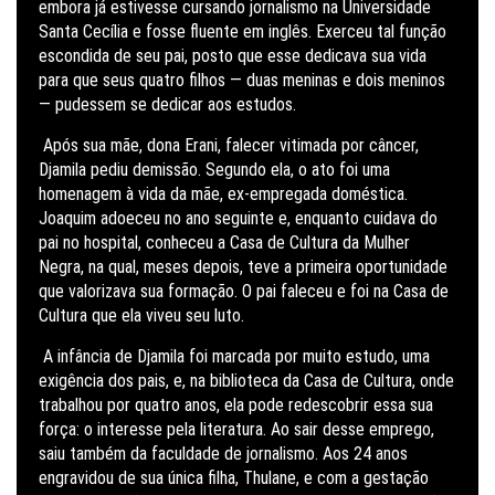
embora já estivesse cursando jornalismo na Universidade
Santa Cecília e fosse fluente em inglês. Exerceu tal função
escondida de seu pai, posto que esse dedicava sua vida
para que seus quatro filhos — duas meninas e dois meninos
— pudessem se dedicar aos estudos.
Após sua mãe, dona Erani, falecer vitimada por câncer,
Djamila pediu demissão. Segundo ela, o ato foi uma
homenagem à vida da mãe, ex-empregada doméstica.
Joaquim adoeceu no ano seguinte e, enquanto cuidava do
pai no hospital, conheceu a Casa de Cultura da Mulher
Negra, na qual, meses depois, teve a primeira oportunidade
que valorizava sua formação. O pai faleceu e foi na Casa de
Cultura que ela viveu seu luto.
A infância de Djamila foi marcada por muito estudo, uma
exigência dos pais, e, na biblioteca da Casa de Cultura, onde
trabalhou por quatro anos, ela pode redescobrir essa sua
força: o interesse pela literatura. Ao sair desse emprego,
saiu também da faculdade de jornalismo. Aos 24 anos
engravidou de sua única filha, Thulane, e com a gestação