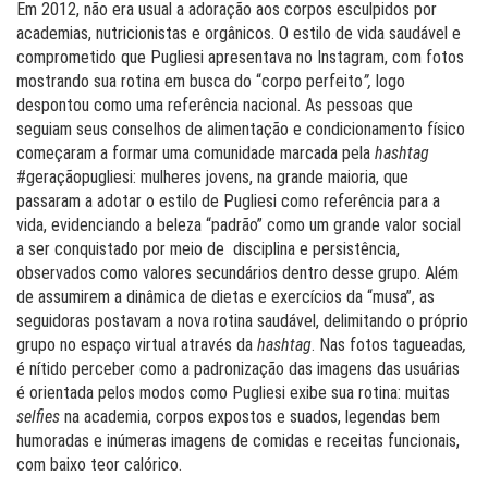
Em 2012, não era usual a adoração aos corpos esculpidos por
academias, nutricionistas e orgânicos. O estilo de vida saudável e
comprometido que Pugliesi apresentava no Instagram, com fotos
mostrando sua rotina em busca do “corpo perfeito
”,
logo
despontou como uma referência nacional. As pessoas que
seguiam seus conselhos de alimentação e condicionamento físico
começaram a formar uma comunidade marcada pela
hashtag
#geraçãopugliesi: mulheres jovens, na grande maioria, que
passaram a adotar o estilo de Pugliesi como referência para a
vida, evidenciando a beleza “padrão” como um grande valor social
a ser conquistado por meio de disciplina e persistência,
observados como valores secundários dentro desse grupo. Além
de assumirem a dinâmica de dietas e exercícios da “musa”, as
seguidoras postavam a nova rotina saudável, delimitando o próprio
grupo no espaço virtual através da
hashtag
. Nas fotos tagueadas
,
é nítido perceber como a padronização das imagens das usuárias
é orientada pelos modos como Pugliesi exibe sua rotina: muitas
selfies
na academia, corpos expostos e suados, legendas bem
humoradas e inúmeras imagens de comidas e receitas funcionais,
com baixo teor calórico.