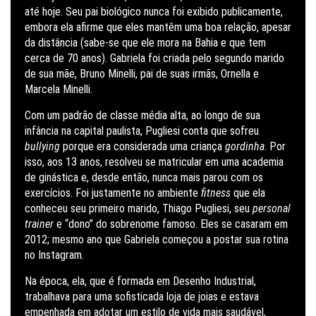
até hoje. Seu pai biológico nunca foi exibido publicamente,
embora ela afirme que eles mantêm uma boa relação, apesar
da distância (sabe-se que ele mora na Bahia e que tem
cerca de 70 anos). Gabriela foi criada pelo segundo marido
de sua mãe, Bruno Minelli, pai de suas irmãs, Ornella e
Marcela Minelli.
Com um padrão de classe média alta, ao longo de sua
infância na capital paulista, Pugliesi conta que sofreu
bullying
porque era considerada uma criança
gordinha
. Por
isso, aos 13 anos, resolveu se matricular em uma academia
de ginástica e, desde então, nunca mais parou com os
exercícios. Foi justamente no ambiente
fitness
que ela
conheceu seu primeiro marido, Thiago Pugliesi, seu
personal
trainer
e “dono” do sobrenome famoso. Eles se casaram em
2012; mesmo ano que Gabriela começou a postar sua rotina
no Instagram.
Na época, ela, que é formada em Desenho Industrial,
trabalhava para uma sofisticada loja de joias e estava
empenhada em adotar um estilo de vida mais saudável,