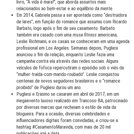
livro, “A vida é mara!”, que aborda assuntos mais
relacionados ao bem-estar e ao equilíbrio da mente.
Em 2014, Gabriela passa a ser apontada como “destruidora
de lares”, em função do romance que assumiu com Ricardo
Barbato, logo após o fim de seu casamento. Barbato
também era casado com uma
musa fitness
americana,
Leslie Richmann, e os casais se conheceram em uma agenda
profissional em Los Angeles. Semanas depois, Pugliesi
anunciou o fim da relação, enquanto Leslie
fazia uma
campanha contra ela através das redes sociais. Alguns
veículos de fofoca repercutiram o episódio sob o viés da
“mulher-traída-com-marido-roubado”. Leslie conquistou
centenas de novos seguidores brasileiros e o “romance
proibido” de Pugliesi durou um ano.
Pugliesi e Erasmo se casaram em abril de 2017, em um
megaevento luxoso realizado em Trancoso-BA, patrocinado
por diversas marcas que recheiam o estilo de vida da
blogueira. Para a ocasião, diversas celebridades e
influenciadores digitais foram convidadas, e criou-se a
hashtag #CasamentoMaravida, com mais de 20 mil
publicações até a data.