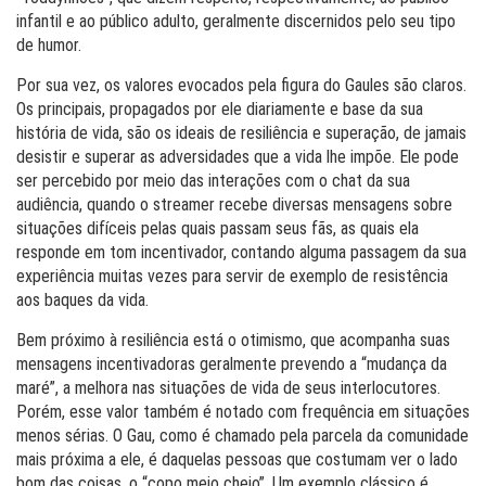
infantil e ao público adulto, geralmente discernidos pelo seu tipo
de humor.
Por sua vez, os valores evocados pela figura do Gaules são claros.
Os
principais
, propagados por ele diariamente e base da sua
história de vida, são os ideais de resiliência e superação, de jamais
desistir e superar as adversidades que a vida lhe impõe. Ele pode
ser percebido por meio das interações com o chat da sua
audiência, quando o streamer recebe diversas mensagens sobre
situações difíceis pelas quais passam seus fãs, as quais ela
responde em tom incentivador, contando alguma passagem da sua
experiência muitas vezes para servir de exemplo de resistência
aos baques da vida.
Bem próximo à resiliência está o otimismo, que acompanha suas
mensagens incentivadoras geralmente prevendo a “mudança da
maré”, a melhora nas situações de vida de seus interlocutores.
Porém, esse valor também é notado com frequência em situações
menos sérias. O Gau, como é chamado pela parcela da comunidade
mais próxima a ele, é daquelas pessoas que costumam ver o lado
bom das coisas, o “copo meio cheio”. Um exemplo clássico é