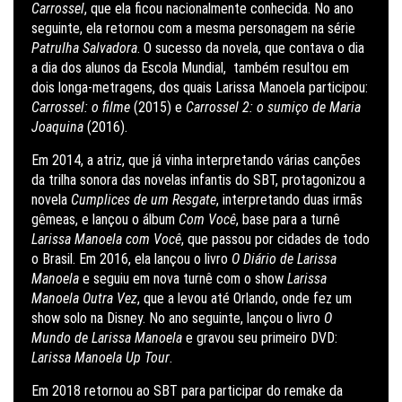
Carrossel
, que ela ficou nacionalmente conhecida. No ano
seguinte, ela retornou com a mesma personagem na série
Patrulha Salvadora
. O sucesso da novela, que contava o dia
a dia dos alunos da Escola Mundial, também resultou em
dois longa-metragens, dos quais Larissa Manoela participou:
Carrossel: o filme
(2015) e
Carrossel 2: o sumiço de Maria
Joaquina
(2016).
Em 2014, a atriz, que já vinha interpretando várias canções
da trilha sonora das novelas infantis do SBT, protagonizou a
novela
Cumplices de um Resgate
, interpretando duas irmãs
gêmeas, e lançou o álbum
Com Você
, base para a turnê
Larissa Manoela com Você
, que passou por cidades de todo
o Brasil. Em 2016, ela lançou o livro
O Diário de Larissa
Manoela
e seguiu em nova turnê com o show
Larissa
Manoela Outra Vez
, que a levou até Orlando, onde fez um
show solo na Disney. No ano seguinte, lançou o livro
O
Mundo de Larissa Manoela
e gravou seu primeiro DVD:
Larissa Manoela Up Tour
.
Em 2018 retornou ao SBT para participar do remake da