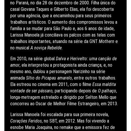
no Paraná, no dia 28 de dezembro de 2000. Filha única do
casal Giovana Taques e Gilberto Elias, ela foi descoberta
por uma agência, que a encaminhou para seus primeiros
trabalhos artísticos. O aumento dos compromissos levou a
família a se mudar para São Paulo e, aos 6 anos de idade,
Larissa Manoela já conciliava os palcos com as telas com
trabalhos importantes, atuando na série da GNT
Mothern
e
no musical
A noviça Rebelde
.
Em 2010, na série global
Dalva e Herivelto: uma canção de
amor
, ela interpretou a protagonista ainda criança, e, no
mesmo ano, dublou a personagem Narizinho na série
animada
Sítio do Picapau amarelo
, entre outros trabalhos.
Ela estreou no cinema em 2011, com o filme
Essa maldita
vontade de ser pássaro,
participando depois de
O palhaço
,
longa-metragem estrelado e dirigido por Selton Mello que
concorreu ao Oscar de Melhor Filme Estrangeiro, em 2013.
Larissa Manoela foi escalada para sua primeira novela,
Corações Feridos
, no SBT, em 2012. Mas foi vivendo a
esnobe Maria Joaquina, no remake que a emissora fez de