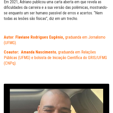
Em 2021, Adriano publicou uma carta aberta em que revela as
dificuldades da carreira e a sua versão das polêmicas, mostrando-
se enquanto um ser humano passível de erros e acertos. “Nem
todas as lesões são físicas”, diz em um trecho.
Autor
:
Flaviane Rodrigues Eugênio,
graduanda em Jornalismo
(UFMG).
Coautor:
Amanda Nascimento
, graduanda em Relações
Públicas (UFMG) e bolsista de Iniciação Científica do GRIS/UFMG
(CNPq).