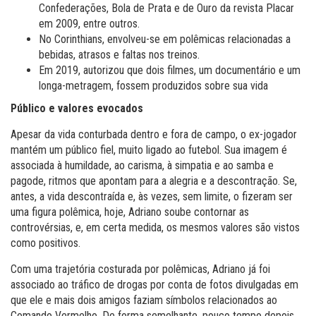
Confederações, Bola de Prata e de Ouro da revista Placar
em 2009, entre outros.
No Corinthians, envolveu-se em polêmicas relacionadas a
bebidas, atrasos e faltas nos treinos.
Em 2019, autorizou que dois filmes, um documentário e um
longa-metragem, fossem produzidos sobre sua vida
Público e valores evocados
Apesar da vida conturbada dentro e fora de campo, o ex-jogador
mantém um público fiel, muito ligado ao futebol. Sua imagem é
associada à humildade, ao carisma, à simpatia e ao samba e
pagode, ritmos que apontam para a alegria e a descontração. Se,
antes, a vida descontraída e, às vezes, sem limite, o fizeram ser
uma figura polêmica, hoje, Adriano soube contornar as
controvérsias, e, em certa medida, os mesmos valores são vistos
como positivos.
Com uma trajetória costurada por polêmicas, Adriano já foi
associado ao tráfico de drogas por conta de fotos divulgadas em
que ele e mais dois amigos faziam símbolos relacionados ao
Comando Vermelho. De forma semelhante, pouco tempo depois,