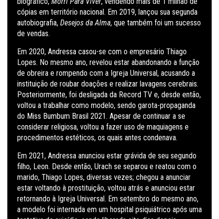
biográfico,
Morri Para Viver
, vendendo mais de 1 milhão de
cópias em território nacional. Em 2019, lançou sua segunda
autobiografia,
Desejos da Alma
, que também foi um sucesso
de vendas.
Em 2020, Andressa casou-se com o empresário Thiago
Lopes. No mesmo ano, revelou estar abandonando a função
de obreira e rompendo com a Igreja Universal, acusando a
instituição de roubar doações e realizar lavagens cerebrais.
Posteriormente, foi desligada da Record TV e, desde então,
voltou a trabalhar como modelo, sendo garota-propaganda
do Miss Bumbum Brasil 2021. Apesar de continuar a se
considerar religiosa, voltou a fazer uso de maquiagens e
procedimentos estéticos, os quais antes condenava.
Em 2021, Andressa anunciou estar grávida de seu segundo
filho, Leon. Desde então, Urach se separou e reatou com o
marido, Thiago Lopes, diversas vezes; chegou a anunciar
estar voltando à prostituição, voltou atrás e anunciou estar
retornando à Igreja Universal. Em setembro do mesmo ano,
a modelo foi internada em um hospital psiquiátrico após uma