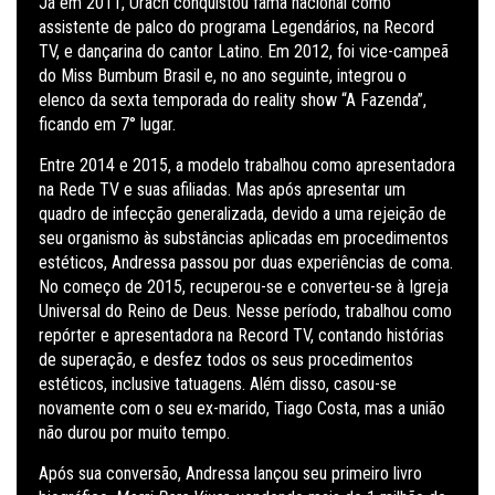
Já em 2011, Urach conquistou fama nacional como
assistente de palco do programa Legendários, na Record
TV, e dançarina do cantor Latino. Em 2012, foi vice-campeã
do Miss Bumbum Brasil e, no ano seguinte, integrou o
elenco da sexta temporada do reality show “A Fazenda”,
ficando em 7° lugar.
Entre 2014 e 2015, a modelo trabalhou como apresentadora
na Rede TV e suas afiliadas. Mas após apresentar um
quadro de infecção generalizada, devido a uma rejeição de
seu organismo às substâncias aplicadas em procedimentos
estéticos, Andressa passou por duas experiências de coma.
No começo de 2015, recuperou-se e converteu-se à Igreja
Universal do Reino de Deus. Nesse período, trabalhou como
repórter e apresentadora na Record TV, contando histórias
de superação, e desfez todos os seus procedimentos
estéticos, inclusive tatuagens. Além disso, casou-se
novamente com o seu ex-marido, Tiago Costa, mas a união
não durou por muito tempo.
Após sua conversão, Andressa lançou seu primeiro livro