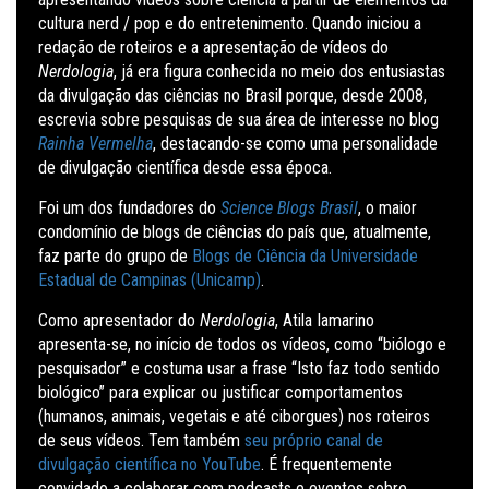
cultura nerd / pop e do entretenimento. Quando iniciou a
redação de roteiros e a apresentação de vídeos do
Nerdologia
, já era figura conhecida no meio dos entusiastas
da divulgação das ciências no Brasil porque, desde 2008,
escrevia sobre pesquisas de sua área de interesse no blog
Rainha Vermelha
, destacando-se como uma personalidade
de divulgação científica desde essa época.
Foi um dos fundadores do
Science Blogs Brasil
, o maior
condomínio de blogs de ciências do país que, atualmente,
faz parte do grupo de
Blogs de Ciência da Universidade
Estadual de Campinas (Unicamp)
.
Como apresentador do
Nerdologia
, Atila Iamarino
apresenta-se, no início de todos os vídeos, como “biólogo e
pesquisador” e costuma usar a frase “Isto faz todo sentido
biológico” para explicar ou justificar comportamentos
(humanos, animais, vegetais e até ciborgues) nos roteiros
de seus vídeos. Tem também
seu próprio canal de
divulgação científica no YouTube
. É frequentemente
convidado a colaborar com podcasts e eventos sobre