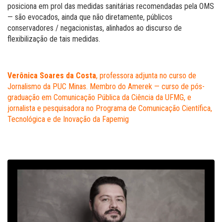
posiciona em prol das medidas sanitárias recomendadas pela OMS
— são evocados, ainda que não diretamente, públicos
conservadores / negacionistas, alinhados ao discurso de
flexibilização de tais medidas.
Verônica Soares da Costa
, professora adjunta no curso de
Jornalismo da PUC Minas. Membro do Amerek — curso de pós-
graduação em Comunicação Pública da Ciência da UFMG, e
jornalista e pesquisadora no Programa de Comunicação Científica,
Tecnológica e de Inovação da Fapemig