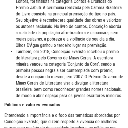
Editora, foi finalista na categoria Contos e Crônicas do
Prêmio Jabuti. A cerimônia realizada pela Câmara Brasileira
do Livro consiste na principal premiação do tipo no país.
Seu objetivo é reconhecer
a qualidade das obras e valorizar
os autores nacionais. No livro de contos, Conceição aborda
a realidade da população afro-brasileira e escancara, sem
meias palavras, a pobreza e a violência de seu dia a dia.
Olhos D’Água ganhou o terceiro lugar na premiação.
Também, em 2018, Conceição Evaristo recebeu o prêmio
de literatura pelo Governo de Minas Gerais. A escritora
mineira venceu na categoria ‘Conjunto da Obra’, sendo a
primeira pessoa negra a ser contemplada com prêmio,
desde a criação do mesmo, em 2007. O Prêmio Governo de
Minas Gerais de Literatura visa a divulgar a literatura
brasileira, bem como reconhecer grandes nomes nacionais,
de modo a abrir espaço para os jovens escritores mineiros.
Públicos e valores evocados
Entendendo a importância e o foco das temáticas abordadas por
Conceição Evaristo, que dizem respeito à vivência de mulheres
negras num cenário de desigualdade brasileira, os públicos que