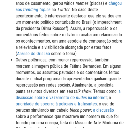
anos de casamento, gerou vários
memes
(piadas) e
chegou
aos
trending
topics
no
Twitter
. No caso deste
acontecimento, é interessante destacar que ele se deu em
um momento político conturbado no Brasil (o impeachment
da presidenta Dilma Roussef). Assim, a repercussão e os
comentários feitos sobre o divórcio acabaram relacionando
os acontecimentos, em uma espécie de comparação sobre
a relevância e a visibilidade alcançada por estes fatos
(
Análise do GrisLab
sobre o tema).
Outras polêmicas, com menor repercussão, também
marcam a imagem pública de Fátima Bernardes. Em alguns
momentos, os assuntos pautados e os comentários feitos
durante o atual programa da apresentadora ganham grande
repercussão nas redes sociais. Atualmente, a jornalista
pauta assuntos diversos em seu
talk show.
Temas como:
a
discussão sobre o vazamento de
nudes
na internet
; a
prioridade de socorro à policiais e traficantes
; o uso de
perucas simulando um cabelo
black
power
;
a discussão
sobre a performance que mostrava um homem nu que foi
tocado por uma criança, feita do Museu de Arte Moderna de