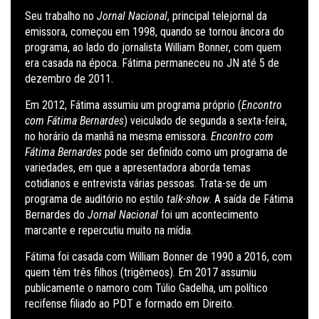
Seu trabalho no
Jornal Nacional
, principal telejornal da
emissora, começou em 1998, quando se tornou âncora do
programa, ao lado do jornalista William Bonner, com quem
era casada na época. Fátima permaneceu no JN até 5 de
dezembro de 2011.
Em 2012, Fátima assumiu um programa próprio (
Encontro
com Fátima Bernardes
) veiculado de segunda a sexta-feira,
no horário da manhã na mesma emissora.
Encontro com
Fátima Bernardes
pode ser definido como um programa de
variedades, em que a apresentadora aborda temas
cotidianos e entrevista várias pessoas. Trata-se de um
programa de auditório no estilo
talk-show
. A saída de Fátima
Bernardes do
Jornal Nacional
foi um acontecimento
marcante e repercutiu muito na mídia.
Fátima foi casada com William Bonner de 1990 a 2016, com
quem têm três filhos (trigêmeos). Em 2017 assumiu
publicamente o namoro com Túlio Gadelha, um político
recifense filiado ao PDT e formado em Direito.