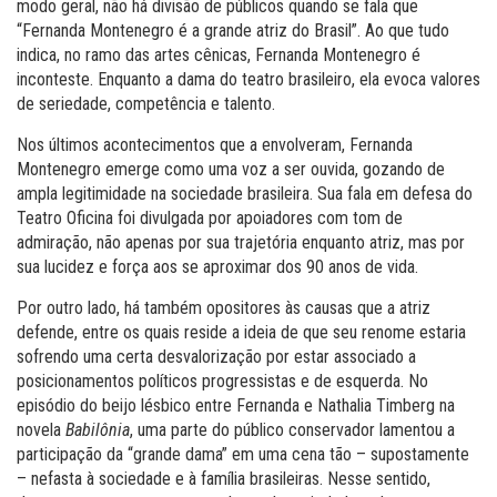
modo geral, não há divisão de públicos quando se fala que
“Fernanda Montenegro é a grande atriz do Brasil”. Ao que tudo
indica, no ramo das artes cênicas, Fernanda Montenegro é
inconteste. Enquanto a dama do teatro brasileiro, ela evoca valores
de seriedade, competência e talento.
Nos últimos acontecimentos que a envolveram, Fernanda
Montenegro emerge como uma voz a ser ouvida, gozando de
ampla legitimidade na sociedade brasileira. Sua fala em defesa do
Teatro Oficina foi divulgada por apoiadores com tom de
admiração, não apenas por sua trajetória enquanto atriz, mas por
sua lucidez e força aos se aproximar dos 90 anos de vida.
Por outro lado, há também opositores às causas que a atriz
defende, entre os quais reside a ideia de que seu renome estaria
sofrendo uma certa desvalorização por estar associado a
posicionamentos políticos progressistas e de esquerda. No
episódio do beijo lésbico entre Fernanda e Nathalia Timberg na
novela
Babilônia
, uma parte do público conservador lamentou a
participação da “grande dama” em uma cena tão – supostamente
– nefasta à sociedade e à família brasileiras. Nesse sentido,