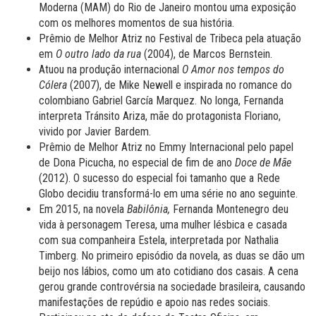
Moderna (MAM) do Rio de Janeiro montou uma exposição
com os melhores momentos de sua história.
Prêmio de Melhor Atriz no Festival de Tribeca pela atuação
em
O outro lado da rua
(2004), de Marcos Bernstein.
Atuou na produção internacional
O Amor nos tempos do
Cólera
(2007), de Mike Newell e inspirada no romance do
colombiano Gabriel García Marquez. No longa, Fernanda
interpreta Tránsito Ariza, mãe do protagonista Floriano,
vivido por Javier Bardem.
Prêmio de Melhor Atriz no Emmy Internacional pelo papel
de Dona Picucha, no especial de fim de ano
Doce de Mãe
(2012). O sucesso do especial foi tamanho que a Rede
Globo decidiu transformá-lo em uma série no ano seguinte.
Em 2015, na novela
Babilônia,
Fernanda Montenegro deu
vida à personagem Teresa, uma mulher lésbica e casada
com sua companheira Estela, interpretada por Nathalia
Timberg. No primeiro episódio da novela, as duas se dão um
beijo nos lábios, como um ato cotidiano dos casais. A cena
gerou grande controvérsia na sociedade brasileira, causando
manifestações de repúdio e apoio nas redes sociais.