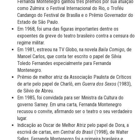
Fernanda Montenegro ganhou três prêmios por sua atuação
como Zulmira: o Festival Internacional do Rio, o Troféu
Candango do Festival de Brasília e o Prêmio Governador do
Estado de São Paulo.
Em 1968, foi uma das figuras importantes dentre os
expoentes da greve do teatro brasileiro contra a censura do
regime militar.
Em 1981, estreou na TV Globo, na novela
Baila Comigo
, de
Manoel Carlos, que conta ter escrito o papel de Silvia
Toledo Fernandes especialmente para Fernanda
Montenegro.
Prêmio de melhor atriz da Associação Paulista de Críticos
de arte pelo papel de Charlô, em
Guerra dos Sexos
(1983),
de Silvio de Abreu.
Em 1985, foi convidada para ser Ministra da Cultura do
governo Sarney. Em uma carta, Fernanda Montenegro
recusou o convite, afirmando ser o teatro o seu verdadeiro
lugar.
Indicação ao Oscar de Melhor Atriz pelo papel de Dora, a
escrivã de cartas, em
Central do Brasil
(1998), de Walter
Salles. Fernanda Montenegro foi a primeira brasileira e