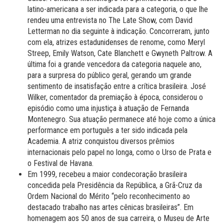
latino-americana a ser indicada para a categoria, o que lhe
rendeu uma entrevista no The Late Show, com David
Letterman no dia seguinte à indicação. Concorreram, junto
com ela, atrizes estadunidenses de renome, como Meryl
Streep, Emily Watson, Cate Blanchett e Gwyneth Paltrow. A
última foi a grande vencedora da categoria naquele ano,
para a surpresa do público geral, gerando um grande
sentimento de insatisfação entre a crítica brasileira. José
Wilker, comentador da premiação à época, considerou o
episódio como uma injustiça à atuação de Fernanda
Montenegro. Sua atuação permanece até hoje como a única
performance em português a ter sido indicada pela
Academia. A atriz conquistou diversos prêmios
internacionais pelo papel no longa, como o Urso de Prata e
o Festival de Havana.
Em 1999, recebeu a maior condecoração brasileira
concedida pela Presidência da República, a Grã-Cruz da
Ordem Nacional do Mérito “pelo reconhecimento ao
destacado trabalho nas artes cênicas brasileiras”. Em
homenagem aos 50 anos de sua carreira, o Museu de Arte