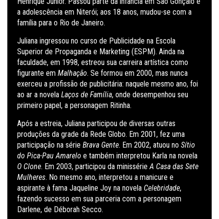
Henrique Júnior. Passou parte da infância em São Gonçalo e
a adolescência em Niterói; aos 18 anos, mudou-se com a
família para o Rio de Janeiro.
Juliana ingressou no curso de Publicidade na Escola
Superior de Propaganda e Marketing (ESPM). Ainda na
faculdade, em 1998, estreou sua carreira artística como
figurante em
Malhação
. Se formou em 2000, mas nunca
exerceu a profissão de publicitária: naquele mesmo ano, foi
ao ar a novela
Laços de Família
, onde desempenhou seu
primeiro papel, a personagem Ritinha.
Após a estreia, Juliana participou de diversas outras
produções da grade da Rede Globo. Em 2001, fez uma
participação na série
Brava Gente
. Em 2002, atuou no
Sítio
do Pica-Pau Amarelo
e também interpretou Karla na novela
O Clone
. Em 2003, participou da minissérie
A Casa das Sete
Mulheres
. No mesmo ano, interpretou a manicure e
aspirante à fama Jaqueline Joy na novela
Celebridade
,
fazendo sucesso em sua parceria com a personagem
Darlene, de Déborah Secco.