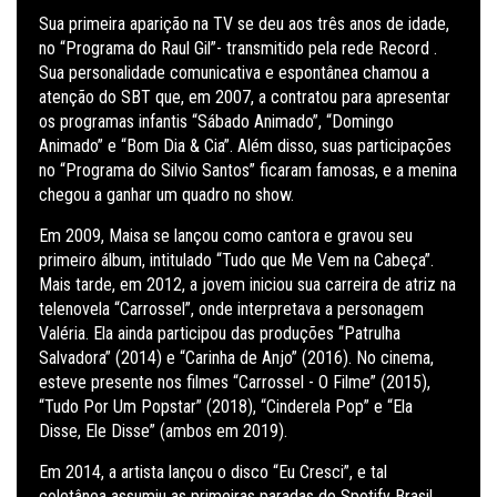
Sua primeira aparição na TV se deu aos três anos de idade,
no “Programa do Raul Gil”- transmitido pela rede Record .
Sua personalidade comunicativa e espontânea chamou a
atenção do SBT que, em 2007, a contratou para apresentar
os programas infantis “Sábado Animado”, “Domingo
Animado” e “Bom Dia & Cia”. Além disso, suas participações
no “Programa do Silvio Santos” ficaram famosas, e a menina
chegou a ganhar um quadro no show.
Em 2009, Maisa se lançou como cantora e gravou seu
primeiro álbum, intitulado “Tudo que Me Vem na Cabeça”.
Mais tarde, em 2012, a jovem iniciou sua carreira de atriz na
telenovela “Carrossel”, onde interpretava a personagem
Valéria. Ela ainda participou das produções “Patrulha
Salvadora” (2014) e “Carinha de Anjo” (2016). No cinema,
esteve presente nos filmes “Carrossel - O Filme” (2015),
“Tudo Por Um Popstar” (2018), “Cinderela Pop” e “Ela
Disse, Ele Disse” (ambos em 2019).
Em 2014, a artista lançou o disco “Eu Cresci”, e tal
coletânea assumiu as primeiras paradas do Spotify Brasil,