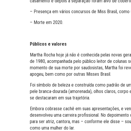
casamento e depois a separação foram alvo de cobertu
– Presença em vários concursos de Miss Brasil, como 
– Morte em 2020.
Públicos e valores
Martha Rocha hoje já não é conhecida pelas novas ger
de 1980, acompanhada pelo público leitor de colunas 
momento de sua morte por saudosistas, Martha foi rev
apogeu, bem como por outras Misses Brasil.
Foi símbolo de beleza e construída como padrão de uma
pele branca-dourada (amorenada), olhos claros, corpo e
se destacaram em sua trajetória.
Embora cobrasse cachê em suas apresentações, e vend
desenvolveu uma carreira profissional. No depoimento 
para ser atriz, cantora, mas – conforme ele disse – s
como uma mulher do lar.