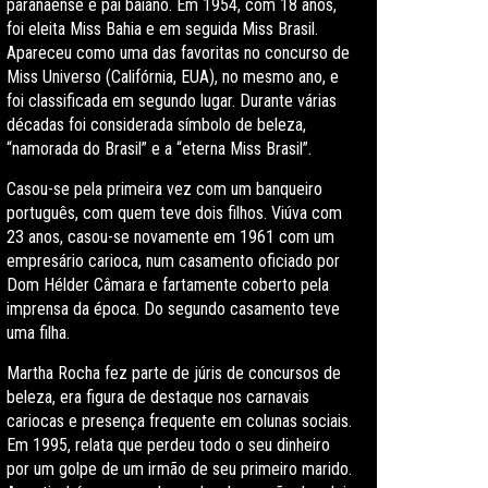
paranaense e pai baiano. Em 1954, com 18 anos,
foi eleita Miss Bahia e em seguida Miss Brasil.
Apareceu como uma das favoritas no concurso de
Miss Universo (Califórnia, EUA), no mesmo ano, e
foi classificada em segundo lugar. Durante várias
décadas foi considerada símbolo de beleza,
“namorada do Brasil” e a “eterna Miss Brasil”.
Casou-se pela primeira vez com um banqueiro
português, com quem teve dois filhos. Viúva com
23 anos, casou-se novamente em 1961 com um
empresário carioca, num casamento oficiado por
Dom Hélder Câmara e fartamente coberto pela
imprensa da época. Do segundo casamento teve
uma filha.
Martha Rocha fez parte de júris de concursos de
beleza, era figura de destaque nos carnavais
cariocas e presença frequente em colunas sociais.
Em 1995, relata que perdeu todo o seu dinheiro
por um golpe de um irmão de seu primeiro marido.