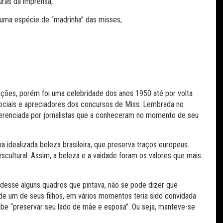
ras da imprensa;
uma espécie de “madrinha” das misses;
ações, porém foi uma celebridade dos anos 1950 até por volta
sociais e apreciadores dos concursos de Miss. Lembrada no
erenciada por jornalistas que a conheceram no momento de seu
 idealizada beleza brasileira, que preserva traços europeus:
scultural. Assim, a beleza e a vaidade foram os valores que mais
esse alguns quadros que pintava, não se pode dizer que
de um de seus filhos, em vários momentos teria sido convidada
oube “preservar seu lado de mãe e esposa”. Ou seja, manteve-se