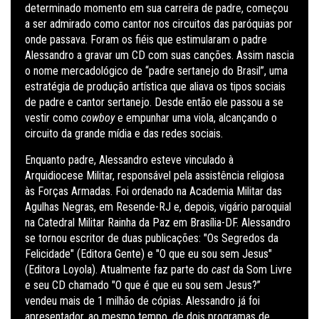
determinado momento em sua carreira de padre, começou
a ser admirado como cantor nos circuitos das paróquias por
onde passava. Foram os fiéis que estimularam o padre
Alessandro a gravar um CD com suas canções. Assim nascia
o nome mercadológico de “padre sertanejo do Brasil”, uma
estratégia de produção artística que aliava os tipos sociais
de padre e cantor sertanejo. Desde então ele passou a se
vestir como
cowboy
e empunhar uma viola, alcançando o
circuito da grande mídia e das redes sociais.
Enquanto padre, Alessandro esteve vinculado à
Arquidiocese Militar, responsável pela assistência religiosa
às Forças Armadas. Foi ordenado na Academia Militar das
Agulhas Negras, em Resende-RJ e, depois, vigário paroquial
na Catedral Militar Rainha da Paz em Brasília-DF. Alessandro
se tornou escritor de duas publicações: "Os Segredos da
Felicidade" (Editora Gente) e "O que eu sou sem Jesus"
(Editora Loyola). Atualmente faz parte do
cast
da Som Livre
e seu CD chamado "O que é que eu sou sem Jesus?”
vendeu mais de 1 milhão de cópias. Alessandro já foi
apresentador, ao mesmo tempo, de dois programas de