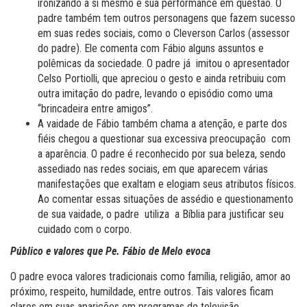
ironizando a si mesmo e sua performance em questão. O
padre também tem outros personagens que fazem sucesso
em suas redes sociais, como o Cleverson Carlos (assessor
do padre). Ele comenta com Fábio alguns assuntos e
polêmicas da sociedade. O padre já imitou o apresentador
Celso Portiolli, que apreciou o gesto e ainda retribuiu com
outra imitação do padre, levando o episódio como uma
“brincadeira entre amigos”.
A vaidade de Fábio também chama a atenção, e parte dos
fiéis chegou a questionar sua excessiva preocupação com
a aparência. O padre é reconhecido por sua beleza, sendo
assediado nas redes sociais, em que aparecem várias
manifestações que exaltam e elogiam seus atributos físicos.
Ao comentar essas situações de assédio e questionamento
de sua vaidade, o padre utiliza a Bíblia para justificar seu
cuidado com o corpo.
Público e valores que Pe. Fábio de Melo evoca
O padre evoca valores tradicionais como família, religião, amor ao
próximo, respeito, humildade, entre outros. Tais valores ficam
claros em suas aparições em programas de televisão,