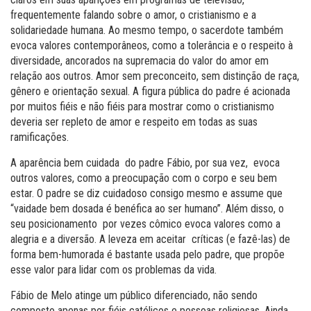
frequentemente falando sobre o amor, o cristianismo e a
solidariedade humana. Ao mesmo tempo, o sacerdote também
evoca valores contemporâneos, como a tolerância e o respeito à
diversidade, ancorados na supremacia do valor do amor em
relação aos outros. Amor sem preconceito, sem distinção de raça,
gênero e orientação sexual. A figura pública do padre é acionada
por muitos fiéis e não fiéis para mostrar como o cristianismo
deveria ser repleto de amor e respeito em todas as suas
ramificações.
A aparência bem cuidada do padre Fábio, por sua vez, evoca
outros valores, como a preocupação com o corpo e seu bem
estar. O padre se diz cuidadoso consigo mesmo e assume que
“vaidade bem dosada é benéfica ao ser humano”. Além disso, o
seu posicionamento por vezes cômico evoca valores como a
alegria e a diversão. A leveza em aceitar críticas (e fazê-las) de
forma bem-humorada é bastante usada pelo padre, que propõe
esse valor para lidar com os problemas da vida.
Fábio de Melo atinge um público diferenciado, não sendo
composto apenas por fiéis católicos e pessoas religiosas. Ainda