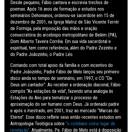
Desde pequeno, Fábio cantava e escrevia trechos de
poemas. Após 16 anos de formação e estudos nos
seminários Dehonianos, ordenou-se sacerdote em 15 de
dezembro de 2001, na Igreja Matriz de São Vicente Ferrér
de Formiga, pela imposição das mãos e oração
consecratória do arcebispo metropolitano de Belém (PA),
Dom Alberto Taveira Corrêia. Em sua vida sacerdotal e
espiritual, tem como referência, além do Padre Zezinho e
do Padre Joãozinho, o Padre Léo.
Contando com total apoio da família e com incentivo do
Padre Joãozinho, Padre Fábio de Melo lançou seu primeiro
disco ainda no tempo de seminário, em 1997, o CD “De
Deus um cantador”. Ao receber a ordenação diaconal, Fábio
compôs “As estações da vida”, fazendo uma analogia às
Estações do Ano para tematizar o processo de
aproximação do ser humano com Deus. Já ordenado padre
e após o mestrado, em 2001, traz ao mercado “Marcas do
Eterno”. Esse disco reflete seus então recentes estudos em
Antropologia Teológica sobre
“o cotidiano como lugar de
revelação”
. Atualmente, Pe. Fábio de Melo está à disposição