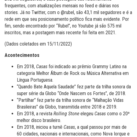
frequentes, com atualizações mensais no feed e diárias nos
stories. Já no Twitter, com o @rubel, são 43,1 mil seguidores e é a
rede em que seu posicionamento político fica mais evidente. Por
fim, sendo encontrado por “Rubel”, no Youtube já são 575 mil
inscritos, mas a postagem mais recente foi feita em 2021.
(Dados coletados em 15/11/2022)
Acontecimentos
Em 2018,
Casas
foi indicado ao prêmio Grammy Latino na
categoria Melhor Álbum de Rock ou Música Alternativa em
Língua Portuguesa.
“Quando Bate Aquela Saudade” fez parte da trilha sonora da
super série da Globo “Onde Nascem os Fortes”, de 2018.
“Partilhar” fez parte da trilha sonora de “Malhação Vidas
Brasileiras” da Globo, transmitida entre 2018 e 2019.
Em 2018, a revista
Rolling Stone
elegeu
Casas
como o 20º
melhor disco brasileiro.
Em 2018, iniciou a turnê
Casas
, a qual passou por mais de
60 cidades, nacionais e internacionais, como Nova Iorque e