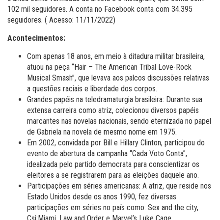
102 mil seguidores. A conta no Facebook conta com 34.395
seguidores. ( Acesso: 11/11/2022)
Acontecimentos:
Com apenas 18 anos, em meio à ditadura militar brasileira,
atuou na peça “Hair – The American Tribal Love-Rock
Musical Smash”, que levava aos palcos discussões relativas
a questões raciais e liberdade dos corpos.
Grandes papéis na teledramaturgia brasileira:
Durante sua
extensa carreira como atriz, colecionou diversos papéis
marcantes nas novelas nacionais, sendo eternizada no papel
de Gabriela na novela de mesmo nome em 1975.
Em 2002, convidada por Bill e Hillary Clinton, participou do
evento de abertura da campanha “Cada Voto Conta”,
idealizada pelo partido democrata para conscientizar os
eleitores a se registrarem para as eleições daquele ano.
Participações em séries americanas: A atriz, que reside nos
Estado Unidos desde os anos 1990, fez diversas
participações em séries no país como: Sex and the city,
Csi:Miami, Law and Order e Marvel’s Luke Cage.