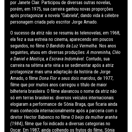
por Janete Clair. Participou de diversas outras novelas,
porém, em 1975, sua carreira ganhou novas proporções
após protagonizar a novela “Gabriela”, dando vida à célebre
personagem criada pelo escritor Jorge Amado.
O sucesso da atriz não se resumiu às telenovelas; em 1968,
ela fez a sua estreia no cinema, aparecendo em poucos
segundos, no filme
O Bandido da Luz Vermelha.
Nos anos
seguintes, atuou em diversas produções:
A moreninha, Cléo
e Daniel e Mestiça, a Escrava Indomável.
Contudo, sua
carreira na sétima arte viria a se sedimentar após a atriz
protagonizar mais uma adaptação da história de Jorge
Amado, o filme
Dona Flor e seus dois maridos
, de 1977,
filme que por muitos anos carregou o título de maior
bilheteria brasileira. O filme alavancou o nome da atriz não
só em terras brasileiras: diversos veículos internacionais
elogiaram a performance de Sônia Braga, que ficaria ainda
mais conhecida internacionalmente após a parceria com o
diretor Hector Babenco no filme
O beijo da mulher aranha
(1984)
, filme que foi indicado a diversas categorias no
Oscar. Em 1987, ainda colhendo os frutos do filme, Sônia