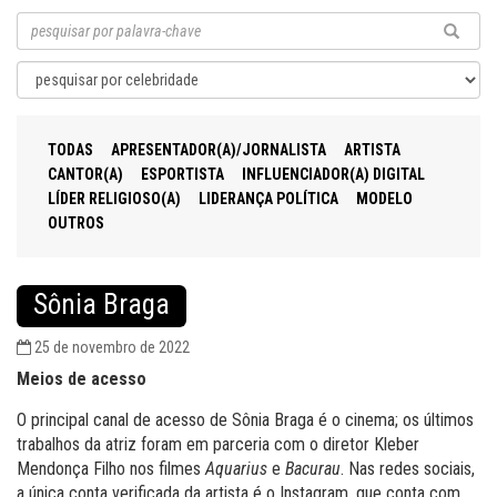
TODAS
APRESENTADOR(A)/JORNALISTA
ARTISTA
CANTOR(A)
ESPORTISTA
INFLUENCIADOR(A) DIGITAL
LÍDER RELIGIOSO(A)
LIDERANÇA POLÍTICA
MODELO
OUTROS
Sônia Braga
25 de novembro de 2022
Meios de acesso
O principal canal de acesso de Sônia Braga é o cinema; os últimos
trabalhos da atriz foram em parceria com o diretor Kleber
Mendonça Filho nos filmes
Aquarius
e
Bacurau
. Nas redes sociais,
a única conta verificada da artista é o Instagram, que conta com