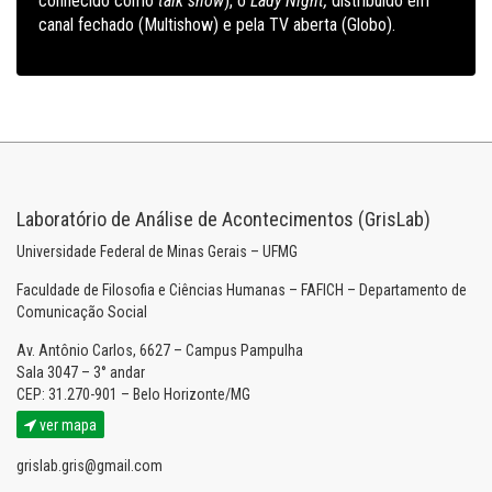
conhecido como
talk show
), o
Lady Night,
distribuído em
canal fechado (Multishow) e pela TV aberta (Globo).
Laboratório de Análise de Acontecimentos (GrisLab)
Universidade Federal de Minas Gerais – UFMG
Faculdade de Filosofia e Ciências Humanas – FAFICH – Departamento de
Comunicação Social
Av. Antônio Carlos, 6627 – Campus Pampulha
Sala 3047 – 3° andar
CEP: 31.270-901 – Belo Horizonte/MG
ver mapa
grislab.gris@gmail.com