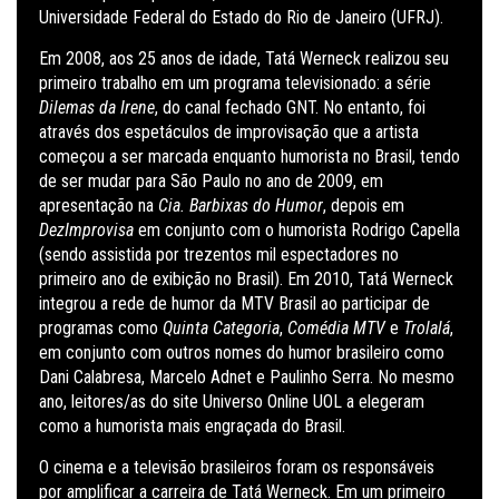
Universidade Federal do Estado do Rio de Janeiro (UFRJ).
Em 2008, aos 25 anos de idade, Tatá Werneck realizou seu
primeiro trabalho em um programa televisionado: a série
Dilemas da Irene
, do canal fechado GNT. No entanto, foi
através dos espetáculos de improvisação que a artista
começou a ser marcada enquanto humorista no Brasil, tendo
de ser mudar para São Paulo no ano de 2009, em
apresentação na
Cia. Barbixas do Humor
, depois em
DezImprovisa
em conjunto com o humorista Rodrigo Capella
(sendo assistida por trezentos mil espectadores no
primeiro ano de exibição no Brasil). Em 2010, Tatá Werneck
integrou a rede de humor da MTV Brasil ao participar de
programas como
Quinta Categoria
,
Comédia MTV
e
Trolalá
,
em conjunto com outros nomes do humor brasileiro como
Dani Calabresa, Marcelo Adnet e Paulinho Serra. No mesmo
ano, leitores/as do site Universo Online UOL a elegeram
como a humorista mais engraçada do Brasil.
O cinema e a televisão brasileiros foram os responsáveis
por amplificar a carreira de Tatá Werneck. Em um primeiro