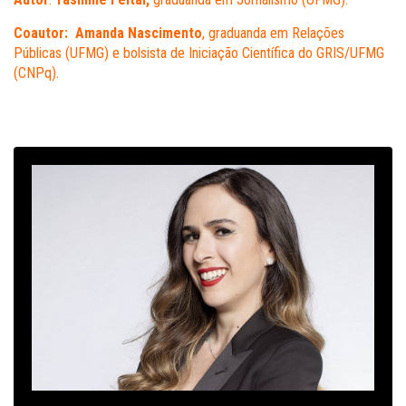
Coautor:
Amanda Nascimento
, graduanda em Relações
Públicas (UFMG) e bolsista de Iniciação Científica do GRIS/UFMG
(CNPq).