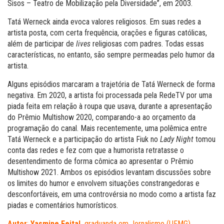
Sisos – Teatro de Mobilização pela Diversidade”, em 2003.
Tatá Werneck ainda evoca valores religiosos. Em suas redes a
artista posta, com certa frequência, orações e figuras católicas,
além de participar de
lives
religiosas com padres. Todas essas
características, no entanto, são sempre permeadas pelo humor da
artista.
Alguns episódios marcaram a trajetória de Tatá Werneck de forma
negativa. Em 2020, a artista foi processada pela RedeTV por uma
piada feita em relação à roupa que usava, durante a apresentação
do Prêmio Multishow 2020, comparando-a ao orçamento da
programação do canal. Mais recentemente, uma polêmica entre
Tatá Werneck e a participação do artista Fiuk no
Lady Night
tomou
conta das redes e fez com que a humorista retratasse o
desentendimento de forma cômica ao apresentar o Prêmio
Multishow 2021. Ambos os episódios levantam discussões sobre
os limites do humor e envolvem situações constrangedoras e
desconfortáveis, em uma controvérsia no modo como a artista faz
piadas e comentários humorísticos.
Autor
:
Yasmine Feital,
graduanda em Jornalismo (UFMG).