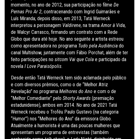
momento, no ano de 2012, sua participação no filme
De
Pernas Pro Ar 2
, contracenando com Ingrid Guimarães e
Luís Miranda; depois disso, em 2013, Tatá Werneck
interpretou a personagem
Valdirene
, na trama
Amor à Vida
,
de Walcyr Carrasco, firmando um contrato com a Rede
Globo que dura até hoje. No ano seguinte a artista estreou
como apresentadora no programa
Tudo pela Audiência
do
canal Multishow, juntamente com Fábio Porchat, além de ter
feito participações no
sitcom
Vai que Cola
e participado da
novela
I Love Paraisópolis
.
Desde então Tatá Werneck tem sido aclamada pelo público
e com diversos prêmios, como o de “Melhor Atriz
Revelação”
no programa
Melhores do Ano
e com o de
“Melhor Comediante” pelo
Shorty Awards
(premiação
estadunidense), ambos em 2014. No ano de 2021 Tatá
Werneck recebeu o Troféu Paulo Gustavo (na categoria
“Humor”) nos “Melhores do Ano” da emissora Globo.
Atualmente a humorista é uma das poucas mulheres que
apresentam um programa de entrevistas (também