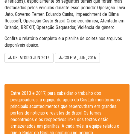
e feriados), especialmente os seguintes temas que foram mais
destacados pelos veículos durante esse período: Operação Lava
Jato, Governo Temer, Eduardo Cunha, Impeachment de Dilma
Rousseff, Operação Custo Brasil, Crise econômica, Atentado em
Orlando, BREXIT, Operação Saqueador, Violência de gênero.
Confira o relatório completo e a planilha de coleta nos arquivos
disponíveis abaixo.
RELATORIO-JUN-2016
COLETA_JUN_2016
Entre 2013 e 2017, para subsidiar o trabalho dos
pesquisadores, a equipe de apoio do GrisLab monitorou os
principais acontecimentos que repercutiram em grandes
portais de notícias e revistas do Brasil. Os temas
encontrados e os respectivos links dos textos estão
armazenados em planilhas. A cada mês, a equipe relatou o
que o Radar do GrisLab capturou no período.