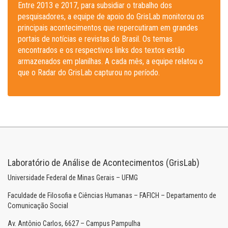
Entre 2013 e 2017, para subsidiar o trabalho dos
pesquisadores, a equipe de apoio do GrisLab monitorou os
principais acontecimentos que repercutiram em grandes
portais de notícias e revistas do Brasil. Os temas
encontrados e os respectivos links dos textos estão
armazenados em planilhas. A cada mês, a equipe relatou o
que o Radar do GrisLab capturou no período.
Laboratório de Análise de Acontecimentos (GrisLab)
Universidade Federal de Minas Gerais – UFMG
Faculdade de Filosofia e Ciências Humanas – FAFICH – Departamento de
Comunicação Social
Av. Antônio Carlos, 6627 – Campus Pampulha