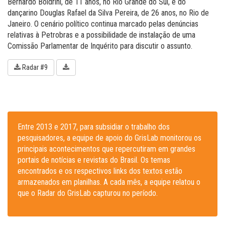
Bernardo Boldrini, de 11 anos, no Rio Grande do Sul, e do
dançarino Douglas Rafael da Silva Pereira, de 26 anos, no Rio de
Janeiro. O cenário político continua marcado pelas denúncias
relativas à Petrobras e a possibilidade de instalação de uma
Comissão Parlamentar de Inquérito para discutir o assunto.
Radar #9
Entre 2013 e 2017, para subsidiar o trabalho dos
pesquisadores, a equipe de apoio do GrisLab monitorou os
principais acontecimentos que repercutiram em grandes
portais de notícias e revistas do Brasil. Os temas
encontrados e os respectivos links dos textos estão
armazenados em planilhas. A cada mês, a equipe relatou o
que o Radar do GrisLab capturou no período.