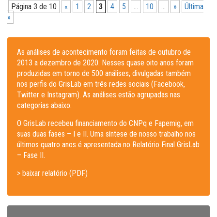
Página 3 de 10
«
1
2
3
4
5
...
10
...
»
Última
»
As análises de acontecimento foram feitas de outubro de
2013 a dezembro de 2020. Nesses quase oito anos foram
produzidas em torno de 500 análises, divulgadas também
nos perfis do GrisLab em três redes sociais (Facebook,
Twitter e Instagram). As análises estão agrupadas nas
categorias abaixo.
O GrisLab recebeu financiamento do CNPq e Fapemig, em
suas duas fases – I e II. Uma síntese de nosso trabalho nos
últimos quatro anos é apresentada no Relatório Final GrisLab
– Fase II.
> baixar relatório (PDF)