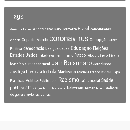
Tags
Brasil
celebridades
Autoritarismo
Belo Horizonte
América Latina
coronavirus
Copa do Mundo
Corrupção
Crise
ciência
Educação
Eleições
democracia
Política
Desigualdades
Estados Unidos
Feminismo
Futebol
Fake News
Globo
gênero
História
Jair Bolsonaro
Impeachment
Jornalismo
homofobia
Lava Jato
Justiça
Lula
Machismo
morte
Marielle Franco
Papa
Racismo
Saúde
Política
Francisco
Publicidade
saúde mental
pública
Televisão
STF
Temer
Sérgio Moro
Trump
violência
telenovela
violência policial
de gênero