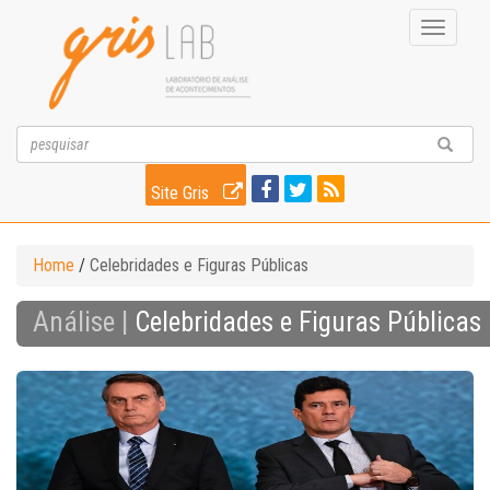
Toggle
navigati
Site Gris
Home
/
Celebridades e Figuras Públicas
Análise |
Celebridades e Figuras Públicas