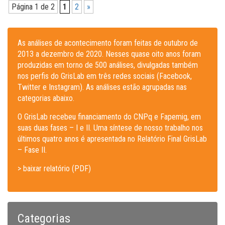
Página 1 de 2
1
2
»
As análises de acontecimento foram feitas de outubro de
2013 a dezembro de 2020. Nesses quase oito anos foram
produzidas em torno de 500 análises, divulgadas também
nos perfis do GrisLab em três redes sociais (Facebook,
Twitter e Instagram). As análises estão agrupadas nas
categorias abaixo.
O GrisLab recebeu financiamento do CNPq e Fapemig, em
suas duas fases – I e II. Uma síntese de nosso trabalho nos
últimos quatro anos é apresentada no Relatório Final GrisLab
– Fase II.
> baixar relatório (PDF)
Categorias