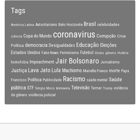
Tags
Brasil
celebridades
Autoritarismo
Belo Horizonte
América Latina
coronavirus
Copa do Mundo
Corrupção
Crise
ciência
Educação
Eleições
democracia
Política
Desigualdades
Estados Unidos
Feminismo
Futebol
Fake News
Globo
gênero
História
Jair Bolsonaro
Impeachment
Jornalismo
homofobia
Lava Jato
Justiça
Lula
Machismo
morte
Marielle Franco
Papa
Racismo
Saúde
Política
Francisco
Publicidade
saúde mental
pública
Televisão
STF
Temer
Sérgio Moro
Trump
violência
telenovela
violência policial
de gênero