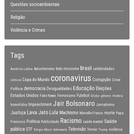
Questões socioambientais
Religião
Violência e Crimes
Tags
Brasil
celebridades
Autoritarismo
Belo Horizonte
América Latina
coronavirus
Copa do Mundo
Corrupção
Crise
ciência
Educação
Eleições
democracia
Política
Desigualdades
Estados Unidos
Feminismo
Futebol
Fake News
Globo
gênero
História
Jair Bolsonaro
Impeachment
Jornalismo
homofobia
Lava Jato
Justiça
Lula
Machismo
morte
Marielle Franco
Papa
Racismo
Saúde
Política
Francisco
Publicidade
saúde mental
pública
Televisão
STF
Temer
Sérgio Moro
Trump
violência
telenovela