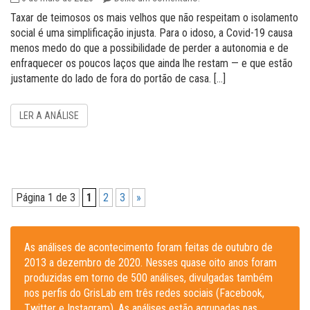
Taxar de teimosos os mais velhos que não respeitam o isolamento
social é uma simplificação injusta. Para o idoso, a Covid-19 causa
menos medo do que a possibilidade de perder a autonomia e de
enfraquecer os poucos laços que ainda lhe restam — e que estão
justamente do lado de fora do portão de casa. […]
LER A ANÁLISE
Página 1 de 3
1
2
3
»
As análises de acontecimento foram feitas de outubro de
2013 a dezembro de 2020. Nesses quase oito anos foram
produzidas em torno de 500 análises, divulgadas também
nos perfis do GrisLab em três redes sociais (Facebook,
Twitter e Instagram). As análises estão agrupadas nas