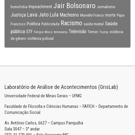
Jair Bolsonaro
Impeachment
Jornalismo
homofobia
Lava Jato
Justiça
Lula
Machismo
morte
Marielle Franco
Papa
Racismo
Saúde
Política
Francisco
Publicidade
saúde mental
pública
Televisão
STF
Temer
Sérgio Moro
Trump
violência
telenovela
violência policial
de gênero
Laboratório de Análise de Acontecimentos (GrisLab)
Universidade Federal de Minas Gerais – UFMG
Faculdade de Filosofia e Ciências Humanas – FAFICH – Departamento de
Comunicação Social
Av. Antônio Carlos, 6627 – Campus Pampulha
Sala 3047 – 3° andar