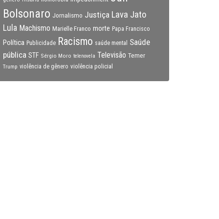
Bolsonaro
Lava Jato
Justiça
Jornalismo
Lula
Machismo
morte
Marielle Franco
Papa Francisco
Racismo
Saúde
Política
Publicidade
saúde mental
pública
Televisão
STF
Temer
Sérgio Moro
telenovela
violência policial
Trump
violência de gênero