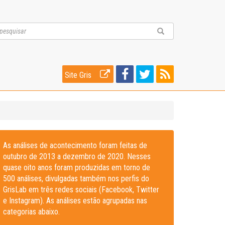
Site Gris
As análises de acontecimento foram feitas de
outubro de 2013 a dezembro de 2020. Nesses
quase oito anos foram produzidas em torno de
500 análises, divulgadas também nos perfis do
GrisLab em três redes sociais (Facebook, Twitter
e Instagram). As análises estão agrupadas nas
categorias abaixo.