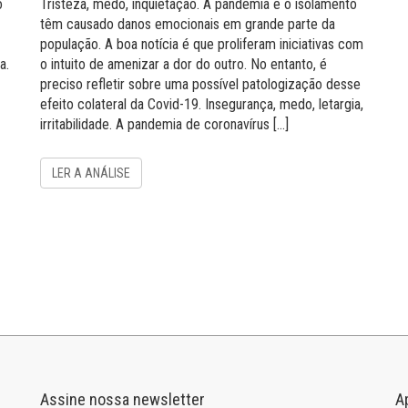
o
Tristeza, medo, inquietação. A pandemia e o isolamento
têm causado danos emocionais em grande parte da
população. A boa notícia é que proliferam iniciativas com
a.
o intuito de amenizar a dor do outro. No entanto, é
preciso refletir sobre uma possível patologização desse
efeito colateral da Covid-19. Insegurança, medo, letargia,
irritabilidade. A pandemia de coronavírus […]
LER A ANÁLISE
Assine nossa newsletter
A