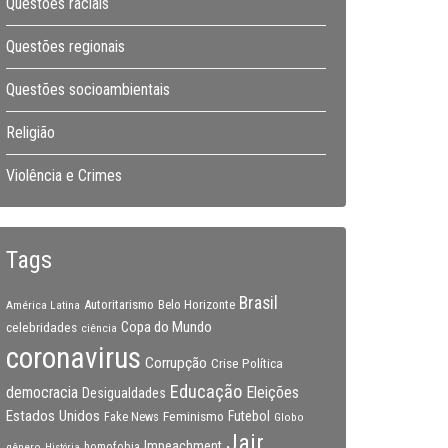
Questões raciais
Questões regionais
Questões socioambientais
Religião
Violência e Crimes
Tags
Brasil
Autoritarismo
Belo Horizonte
América Latina
Copa do Mundo
celebridades
ciência
coronavirus
Corrupção
Crise Política
Educação
Eleições
democracia
Desigualdades
Estados Unidos
Feminismo
Futebol
Fake News
Globo
Jair
Impeachment
gênero
homofobia
História