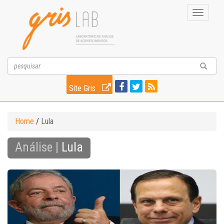
Toggle
navigati
Site Gris
Home
/
Lula
Análise |
Lula