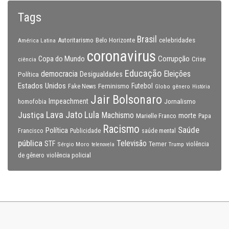
Tags
Brasil
celebridades
Autoritarismo
Belo Horizonte
América Latina
coronavirus
Copa do Mundo
Corrupção
Crise
ciência
Educação
Eleições
democracia
Política
Desigualdades
Estados Unidos
Feminismo
Futebol
Fake News
Globo
gênero
História
Jair Bolsonaro
Impeachment
Jornalismo
homofobia
Lava Jato
Justiça
Lula
Machismo
morte
Marielle Franco
Papa
Racismo
Saúde
Política
Francisco
Publicidade
saúde mental
pública
Televisão
STF
Temer
Sérgio Moro
Trump
violência
telenovela
violência policial
de gênero