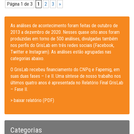
Página 1 de 3
1
2
3
»
As análises de acontecimento foram feitas de outubro de
2013 a dezembro de 2020. Nesses quase oito anos foram
produzidas em torno de 500 análises, divulgadas também
nos perfis do GrisLab em três redes sociais (Facebook,
Twitter e Instagram). As análises estão agrupadas nas
categorias abaixo.
O GrisLab recebeu financiamento do CNPq e Fapemig, em
suas duas fases – I e II. Uma síntese de nosso trabalho nos
últimos quatro anos é apresentada no Relatório Final GrisLab
– Fase II.
> baixar relatório (PDF)
Categorias