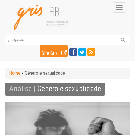
Toggle
navigati
Site Gris
Home
/
Gênero e sexualidade
Análise |
Gênero e sexualidade