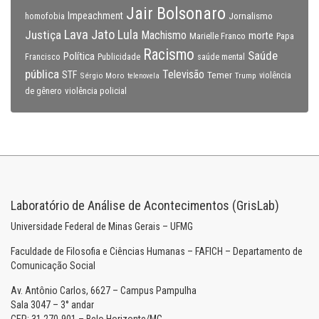
Jair Bolsonaro
Impeachment
Jornalismo
homofobia
Lava Jato
Justiça
Lula
Machismo
morte
Marielle Franco
Papa
Racismo
Saúde
Política
Francisco
Publicidade
saúde mental
pública
Televisão
STF
Temer
Sérgio Moro
Trump
violência
telenovela
violência policial
de gênero
Laboratório de Análise de Acontecimentos (GrisLab)
Universidade Federal de Minas Gerais – UFMG
Faculdade de Filosofia e Ciências Humanas – FAFICH – Departamento de
Comunicação Social
Av. Antônio Carlos, 6627 – Campus Pampulha
Sala 3047 – 3° andar