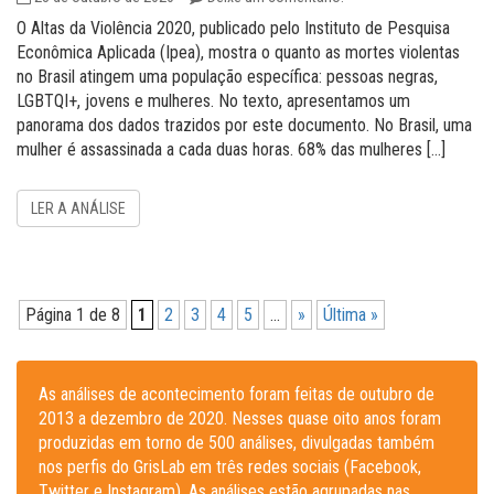
O Altas da Violência 2020, publicado pelo Instituto de Pesquisa
Econômica Aplicada (Ipea), mostra o quanto as mortes violentas
no Brasil atingem uma população específica: pessoas negras,
LGBTQI+, jovens e mulheres. No texto, apresentamos um
panorama dos dados trazidos por este documento. No Brasil, uma
mulher é assassinada a cada duas horas. 68% das mulheres […]
LER A ANÁLISE
Página 1 de 8
1
2
3
4
5
...
»
Última »
As análises de acontecimento foram feitas de outubro de
2013 a dezembro de 2020. Nesses quase oito anos foram
produzidas em torno de 500 análises, divulgadas também
nos perfis do GrisLab em três redes sociais (Facebook,
Twitter e Instagram). As análises estão agrupadas nas