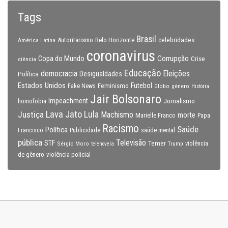
Tags
Brasil
celebridades
Autoritarismo
Belo Horizonte
América Latina
coronavirus
Copa do Mundo
Corrupção
Crise
ciência
Educação
Eleições
democracia
Política
Desigualdades
Estados Unidos
Feminismo
Futebol
Fake News
Globo
gênero
História
Jair Bolsonaro
Impeachment
Jornalismo
homofobia
Lava Jato
Justiça
Lula
Machismo
morte
Marielle Franco
Papa
Racismo
Saúde
Política
Francisco
Publicidade
saúde mental
pública
Televisão
STF
Temer
Sérgio Moro
Trump
violência
telenovela
violência policial
de gênero