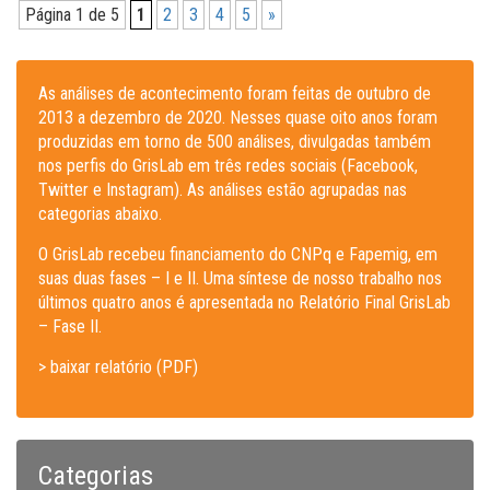
Página 1 de 5
1
2
3
4
5
»
As análises de acontecimento foram feitas de outubro de
2013 a dezembro de 2020. Nesses quase oito anos foram
produzidas em torno de 500 análises, divulgadas também
nos perfis do GrisLab em três redes sociais (Facebook,
Twitter e Instagram). As análises estão agrupadas nas
categorias abaixo.
O GrisLab recebeu financiamento do CNPq e Fapemig, em
suas duas fases – I e II. Uma síntese de nosso trabalho nos
últimos quatro anos é apresentada no Relatório Final GrisLab
– Fase II.
> baixar relatório (PDF)
Categorias