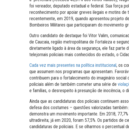
foi vereador, deputado estadual e federal. Sua força po
reconhecimento por apoiar greves ilegais e motins de 
recentemente, em 2019, quando apresentou projeto de l
Bombeiros Militares que participaram do movimento grev
Outro candidato de destaque foi Vitor Valim, comunicador-
de Caucaia, região metropolitana de Fortaleza e segund
diretamente ligado à área da segurança, ele faz part
telejornais policiais mais conhecidos do estado, o Cida
Cada vez mais presentes na política institucional
, os c
que assumem nos programas que apresentam. Favorávei
contribuem para o fortalecimento do imaginário social
policiais além de também cometer uma série de
viola
e famílias, o desrespeito à presunção de inocência, o 
Ainda que as candidaturas dos policiais continuem ass
defesa dos costumes – questões valorizadas também 
demonstra um movimento importante. Em 2018, 77,7% do
ultradireita; já em 2020, foram 57,5%. Os partidos de 
candidaturas de policiais. E se olharmos o percentual d