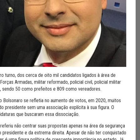
iro turno, dos cerca de oito mil candidatos ligados à área de
ças Armadas, militar reformado, policial civil, policial militar
os, sendo 50 como prefeitos e 809 como vereadores.
o Bolsonaro se refletia no aumento de votos, em 2020, muitos
o presidente sem uma associação explícita à sua figura. O
daturas que buscaram essa dissociação.
preferiu não centrar suas propostas apenas na área da segurança
do presidente e da extrema direita. Apesar de não ter conquistado
r é uma figura política de crescente importância no estado. Já