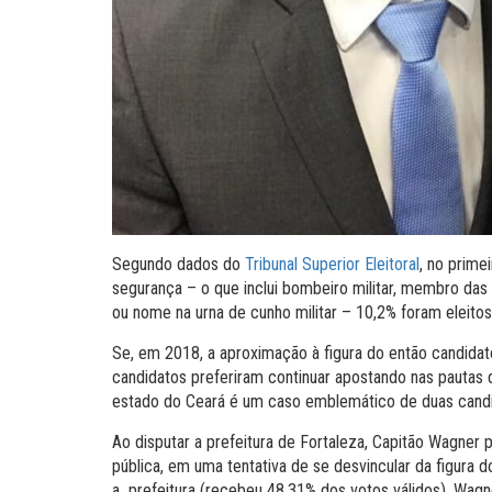
Segundo dados do
Tribunal Superior Eleitoral
, no prime
segurança – o que inclui bombeiro militar, membro das For
ou nome na urna de cunho militar – 10,2% foram eleit
Se, em 2018, a aproximação à figura do então candidat
candidatos preferiram continuar apostando nas pautas d
estado do Ceará é um caso emblemático de duas candi
Ao disputar a prefeitura de Fortaleza, Capitão Wagner 
pública, em uma tentativa de se desvincular da figura 
a prefeitura (recebeu 48,31% dos votos válidos), Wagne