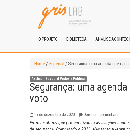
O PROJETO
BIBLIOTECA
ANÁLISE ACONTEC
Home
/
Especial
/
Segurança: uma agenda que ganha
Análise |
Especial
Poder e Política
Segurança: uma agenda 
voto
16 de dezembro de 2020
Deixe um comentário!
Entre os atores que protagonizaram as eleições municip
de segurança. Comparado a 2016, eles tanto tiveram c