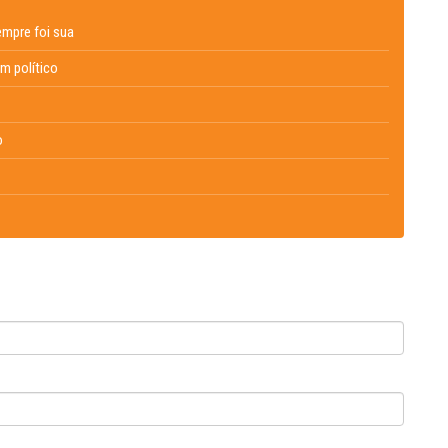
empre foi sua
um político
o