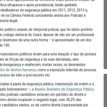
lítica ultrapassa o apoio presidencial, tendo ganhado
trabalhadores da segurança pública em 2011, 2012, 2013 e,
ei na Câmara Federal concedendo anistia aos Policiais e
ista ilegal.
político oriundo de telejornal policial, que foi eleito prefeito
o colégio eleitoral do Ceará. Apesar de não ser um profissional
e do fenômeno de uma outra forma – é apresentador de um dos
de 190.
omunicadores políticos levam para esta atuação o tipo de postura
s às forças de segurança e às suas demandas, eles
 da insegurança e enaltecem, muitas vezes, os desmandos
ções de direitos humanos
, como a exposição indevida de pessoas
discurso de ódio e preconceito
etc
.
ociadas à pauta da segurança pública, manutenção da ordem e a
pelo bolsonarismo –, o
Anuário Brasileiro de Segurança Pública
s policiais candidatos estavam em partidos de direita e
centro-direita ocuparam o segundo lugar, com 30,2% das
e candidatos eleitos, os de centro-direita (representada por