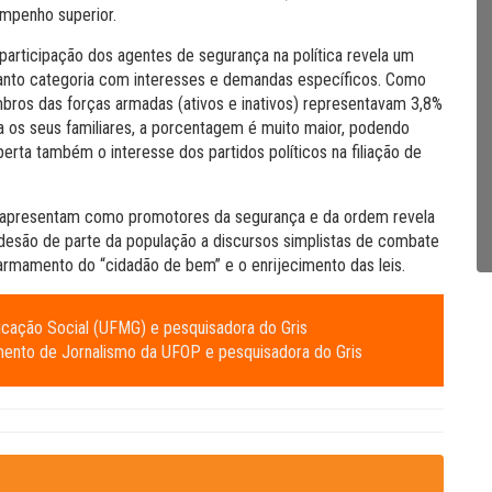
mpenho superior.
articipação dos agentes de segurança na política revela um
anto categoria com interesses e demandas específicos. Como
mbros das forças armadas (ativos e inativos) representavam 3,8%
a os seus familiares, a porcentagem é muito maior, podendo
perta também o interesse dos partidos políticos na filiação de
e apresentam como promotores da segurança e da ordem revela
são de parte da população a discursos simplistas de combate
 armamento do “cidadão de bem” e o enrijecimento das leis.
nicação Social (UFMG) e pesquisadora do Gris
amento de Jornalismo da UFOP e pesquisadora do Gris