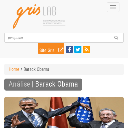
Toggle
navigati
Site Gris
Home
/
Barack Obama
Análise |
Barack Obama