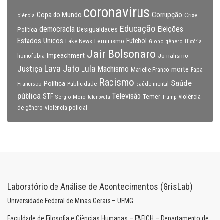
coronavirus
Copa do Mundo
Corrupção
Crise
ciência
Educação
Eleições
democracia
Política
Desigualdades
Estados Unidos
Feminismo
Futebol
Fake News
Globo
gênero
História
Jair Bolsonaro
Impeachment
Jornalismo
homofobia
Lava Jato
Justiça
Lula
Machismo
morte
Marielle Franco
Papa
Racismo
Saúde
Política
Francisco
Publicidade
saúde mental
pública
Televisão
STF
Temer
Sérgio Moro
Trump
violência
telenovela
violência policial
de gênero
Laboratório de Análise de Acontecimentos (GrisLab)
Universidade Federal de Minas Gerais – UFMG
Faculdade de Filosofia e Ciências Humanas – FAFICH – Departamento de