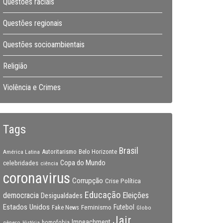
Questões raciais
Questões regionais
Questões socioambientais
Religião
Violência e Crimes
Tags
Brasil
Autoritarismo
Belo Horizonte
América Latina
Copa do Mundo
celebridades
ciência
coronavirus
Corrupção
Crise Política
Educação
Eleições
democracia
Desigualdades
Estados Unidos
Feminismo
Futebol
Fake News
Globo
Jair
Impeachment
gênero
homofobia
História