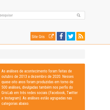
Site Gris
As análises de acontecimento foram feitas de
outubro de 2013 a dezembro de 2020. Nesses
quase oito anos foram produzidas em torno de
500 análises, divulgadas também nos perfis do
GrisLab em três redes sociais (Facebook, Twitter
e Instagram). As análises estão agrupadas nas
categorias abaixo.