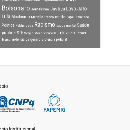
Bolsonaro
Lava Jato
Justiça
Jornalismo
Lula
Machismo
morte
Marielle Franco
Papa Francisco
Racismo
Saúde
Política
Publicidade
saúde mental
pública
Televisão
STF
Temer
Sérgio Moro
telenovela
violência policial
Trump
violência de gênero
poio
poio Institucional