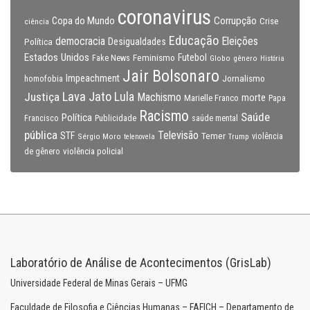
coronavirus
Copa do Mundo
Corrupção
Crise
ciência
Educação
Eleições
democracia
Política
Desigualdades
Estados Unidos
Feminismo
Futebol
Fake News
Globo
gênero
História
Jair Bolsonaro
Impeachment
Jornalismo
homofobia
Lava Jato
Justiça
Lula
Machismo
morte
Marielle Franco
Papa
Racismo
Saúde
Política
Francisco
Publicidade
saúde mental
pública
Televisão
STF
Temer
Sérgio Moro
Trump
violência
telenovela
violência policial
de gênero
Laboratório de Análise de Acontecimentos (GrisLab)
Universidade Federal de Minas Gerais – UFMG
Faculdade de Filosofia e Ciências Humanas – FAFICH – Departamento de