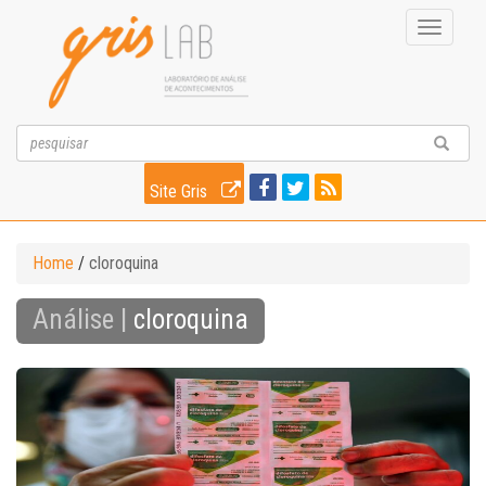
Toggle
navigati
Site Gris
Home
/
cloroquina
Análise |
cloroquina