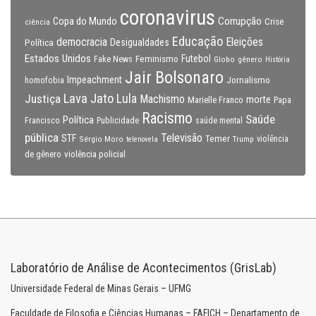
coronavirus
Copa do Mundo
Corrupção
Crise
ciência
Educação
Eleições
democracia
Política
Desigualdades
Estados Unidos
Feminismo
Futebol
Fake News
Globo
gênero
História
Jair Bolsonaro
Impeachment
Jornalismo
homofobia
Lava Jato
Justiça
Lula
Machismo
morte
Marielle Franco
Papa
Racismo
Saúde
Política
Francisco
Publicidade
saúde mental
pública
Televisão
STF
Temer
Sérgio Moro
Trump
violência
telenovela
violência policial
de gênero
Laboratório de Análise de Acontecimentos (GrisLab)
Universidade Federal de Minas Gerais – UFMG
Faculdade de Filosofia e Ciências Humanas – FAFICH – Departamento de