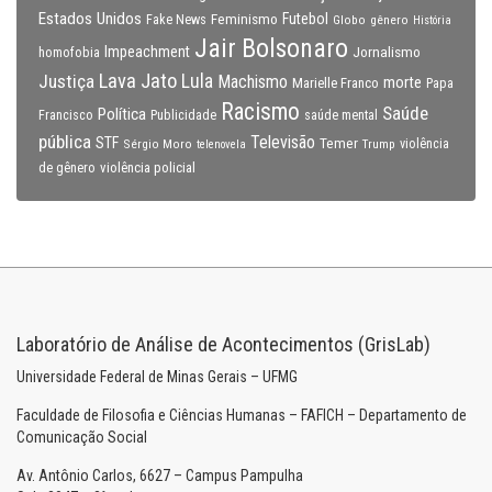
Estados Unidos
Feminismo
Futebol
Fake News
Globo
gênero
História
Jair Bolsonaro
Impeachment
Jornalismo
homofobia
Lava Jato
Justiça
Lula
Machismo
morte
Marielle Franco
Papa
Racismo
Saúde
Política
Francisco
Publicidade
saúde mental
pública
Televisão
STF
Temer
Sérgio Moro
Trump
violência
telenovela
violência policial
de gênero
Laboratório de Análise de Acontecimentos (GrisLab)
Universidade Federal de Minas Gerais – UFMG
Faculdade de Filosofia e Ciências Humanas – FAFICH – Departamento de
Comunicação Social
Av. Antônio Carlos, 6627 – Campus Pampulha