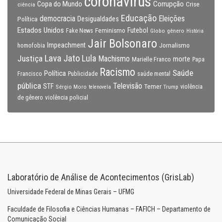
coronavirus
Copa do Mundo
Corrupção
Crise
ciência
Educação
Eleições
democracia
Política
Desigualdades
Estados Unidos
Feminismo
Futebol
Fake News
Globo
gênero
História
Jair Bolsonaro
Impeachment
Jornalismo
homofobia
Lava Jato
Justiça
Lula
Machismo
morte
Marielle Franco
Papa
Racismo
Saúde
Política
Francisco
Publicidade
saúde mental
pública
Televisão
STF
Temer
Sérgio Moro
Trump
violência
telenovela
violência policial
de gênero
Laboratório de Análise de Acontecimentos (GrisLab)
Universidade Federal de Minas Gerais – UFMG
Faculdade de Filosofia e Ciências Humanas – FAFICH – Departamento de
Comunicação Social