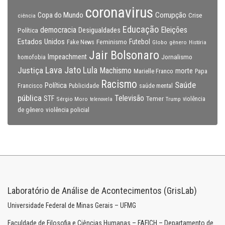
coronavirus
Copa do Mundo
Corrupção
Crise
ciência
Educação
Eleições
democracia
Política
Desigualdades
Estados Unidos
Feminismo
Futebol
Fake News
Globo
gênero
História
Jair Bolsonaro
Impeachment
Jornalismo
homofobia
Lava Jato
Justiça
Lula
Machismo
morte
Marielle Franco
Papa
Racismo
Saúde
Política
Francisco
Publicidade
saúde mental
pública
Televisão
STF
Temer
Sérgio Moro
Trump
violência
telenovela
violência policial
de gênero
Laboratório de Análise de Acontecimentos (GrisLab)
Universidade Federal de Minas Gerais – UFMG
Faculdade de Filosofia e Ciências Humanas – FAFICH – Departamento de